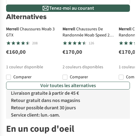
Tenez-moi au courant
Alternatives
Gore-Tex
Gore-Tex
Go
Merrell
Chaussures Moab 3
Merrell
Chaussures De
Merrell
C
GTX
Randonnée Moab Speed 2
Randonné
GTX
GTX
208
126
€160,00
€170,00
€170,0
1
couleur disponible
2
couleurs disponibles
1
couleur
Comparer
Comparer
Com
Voir toutes les alternatives
Livraison gratuite à partir de 45 €
Retour gratuit dans nos magasins
Retour possible durant 30 jours
Service client: lun.-sam.
En un coup d'oeil