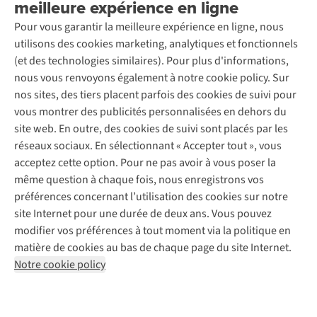
meilleure expérience en ligne
Rétractation d'une commande
Découvrez
À propos d’Ayacucho
Seconde-main
Entretien & réparations
Pour vous garantir la meilleure expérience en ligne, nous
Nos magasins
Entretien de ski
A.S.Magazine
Garantie
utilisons des cookies marketing, analytiques et fonctionnels
À propos d’A.S.Adventure
Service de lavage
Explore Camp
Contactez-nous
(et des technologies similaires). Pour plus d'informations,
Déclaration d'accessibilité
Entretien de chaussures
Gear Check
nous vous renvoyons également à notre cookie policy. Sur
Réparation de chaussures
Expertise & conseils
nos sites, des tiers placent parfois des cookies de suivi pour
Abonnez-vous à la newsletter
Réparation de vêtements
vous montrer des publicités personnalisées en dehors du
Retouches
site web. En outre, des cookies de suivi sont placés par les
Pour les entreprises
Suivez-nous
réseaux sociaux. En sélectionnant « Accepter tout », vous
acceptez cette option. Pour ne pas avoir à vous poser la
même question à chaque fois, nous enregistrons vos
préférences concernant l’utilisation des cookies sur notre
site Internet pour une durée de deux ans. Vous pouvez
modifier vos préférences à tout moment via la politique en
Mentions légales
Politique de confidentialité
matière de cookies au bas de chaque page du site Internet.
Conditions générales
Cookie Policy
Notre cookie policy
AS Adventure France SAS,
Rue du Vieux Faubourg 14,
F-59000 Lille
team@asadventure.com
+32 (0)3 828 30 15