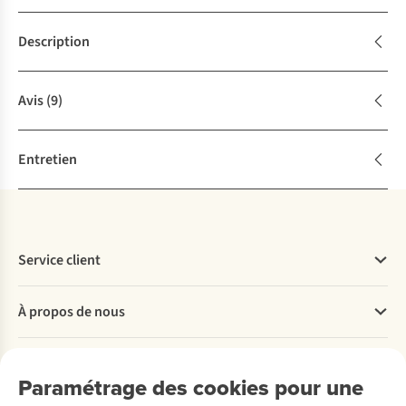
Description
Avis
(9)
Entretien
Service client
Questions fréquentes
À propos de nous
Commander
Payer
Travailler chez A.S.Adventure
Nos services
Livraison
Explore More
Paramétrage des cookies pour une
Retourner
Entreprise responsable
Location / Location sports d’hiver