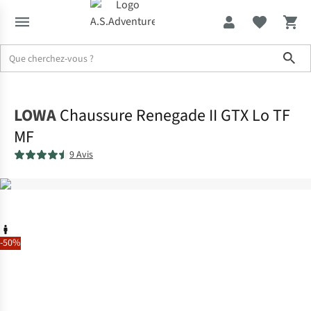
Sho
Accueil
LOWA
Chaussure Renegade II GTX Lo TF
MF
9 Avis
-50%