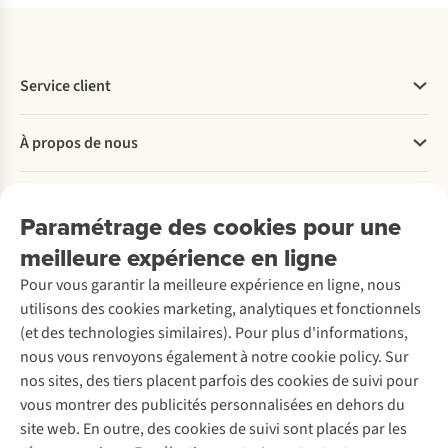
Service client
Questions fréquentes
À propos de nous
Commander
Payer
Travailler chez A.S.Adventure
Nos services
Livraison
Explore More
Paramétrage des cookies pour une
Retourner
Entreprise responsable
Location / Location sports d’hiver
meilleure expérience en ligne
Rétractation d'une commande
Découvrez
À propos d’Ayacucho
Seconde-main
Entretien & réparations
Pour vous garantir la meilleure expérience en ligne, nous
Nos magasins
Entretien de ski
A.S.Magazine
Garantie
utilisons des cookies marketing, analytiques et fonctionnels
À propos d’A.S.Adventure
Service de lavage
Explore Camp
Contactez-nous
(et des technologies similaires). Pour plus d'informations,
Déclaration d'accessibilité
Entretien de chaussures
Gear Check
nous vous renvoyons également à notre cookie policy. Sur
Réparation de chaussures
Expertise & conseils
nos sites, des tiers placent parfois des cookies de suivi pour
Abonnez-vous à la newsletter
Réparation de vêtements
vous montrer des publicités personnalisées en dehors du
Retouches
site web. En outre, des cookies de suivi sont placés par les
Pour les entreprises
Suivez-nous