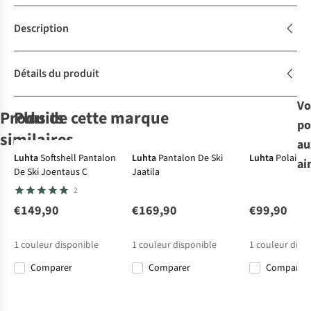
Description
Détails du produit
Vo
Produits
Plus de cette marque
po
similaires
au
-30%
-30%
Luhta
Softshell Pantalon
Luhta
Pantalon De Ski
Luhta
Polaire
ai
De Ski Joentaus C
Jaatila
Collective Of
Goldbergh
Roxy
Protest
Polaire
Polaire
2
Moving People
Polaire Serena
Chloe Kim
Prtgail 1/4 Zip
Pull Woman
Print Polar
Active Top
€149,90
€169,90
€99,90
3
3
Sweat
€69,95
€119,00
€95,00
€59,98
1
couleur disponible
1
couleur disponible
1
couleur disp
€83,30
€66,50
Comparer
Comparer
Comparer
Comparer
Comparer
Comparer
Comparer