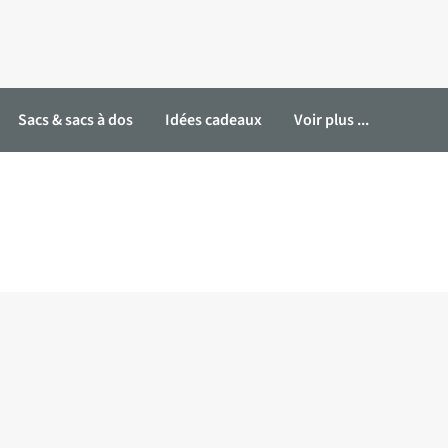
Sacs & sacs à dos
Idées cadeaux
Voir plus ...