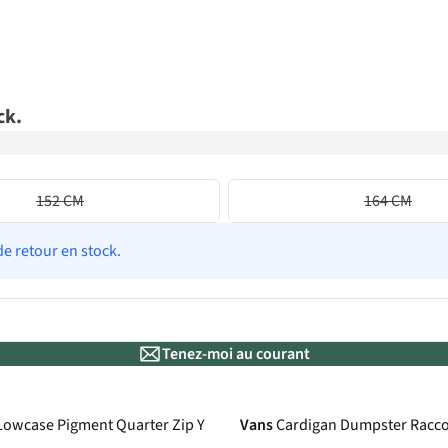
ck.
152 CM
164 CM
de retour en stock.
Tenez-moi au courant
 Lowcase Pigment Quarter Zip Y
Vans
Cardigan Dumpster Racco