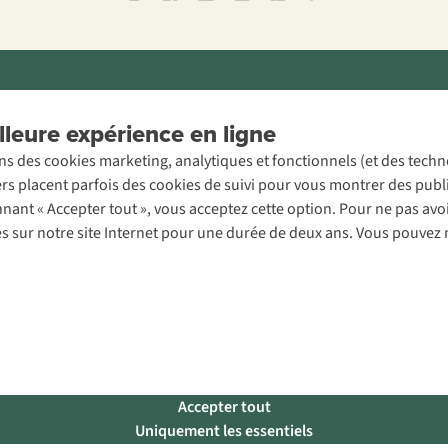
ons légales
Politique de confidentialité
Conditions générales
Cookie 
leure expérience en ligne
ons des cookies marketing, analytiques et fonctionnels (et des tech
ers placent parfois des cookies de suivi pour vous montrer des publ
onnant « Accepter tout », vous acceptez cette option. Pour ne pas a
es sur notre site Internet pour une durée de deux ans. Vous pouvez 
Accepter tout
Uniquement les essentiels