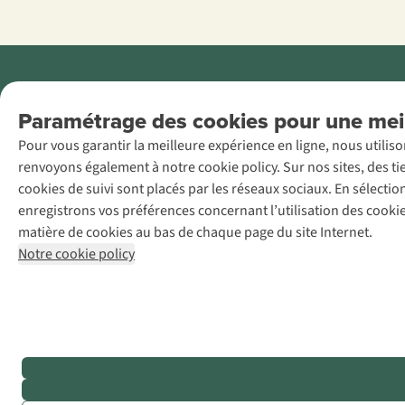
Menti
Paramétrage des cookies pour une meil
AS Adventure
Pour vous garantir la meilleure expérience en ligne, nous utilis
France SAS,
renvoyons également à notre cookie policy. Sur nos sites, des ti
Rue du Vieux
cookies de suivi sont placés par les réseaux sociaux. En sélecti
Faubourg 14, F-
enregistrons vos préférences concernant l’utilisation des cooki
59000 Lille
matière de cookies au bas de chaque page du site Internet.
+32 (0)3 828
Notre cookie policy
30 15
team@asadventure.com
TVA
FR52.529.478.943