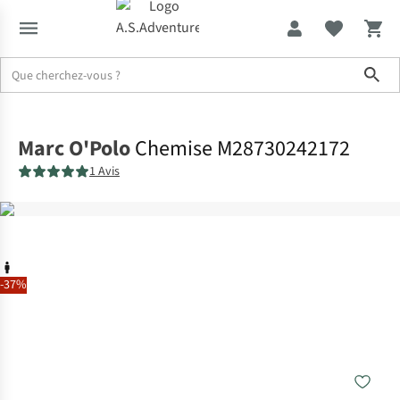
Sho
Accueil
Marc O'Polo
Chemise M28730242172
1 Avis
-37%