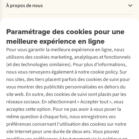
Questions fréquentes
À propos de nous
Commander
Payer
Travailler chez A.S.Adventure
Nos services
Livraison
Explore More
Paramétrage des cookies pour une
Retourner
Entreprise responsable
Location / Location sports d’hiver
meilleure expérience en ligne
Rétractation d'une commande
Découvrez
À propos d’Ayacucho
Seconde-main
Entretien & réparations
Pour vous garantir la meilleure expérience en ligne, nous
Nos magasins
Entretien de ski
A.S.Magazine
Garantie
utilisons des cookies marketing, analytiques et fonctionnels
À propos d’A.S.Adventure
Service de lavage
Explore Camp
Contactez-nous
(et des technologies similaires). Pour plus d'informations,
Déclaration d'accessibilité
Entretien de chaussures
Gear Check
nous vous renvoyons également à notre cookie policy. Sur
Réparation de chaussures
Expertise & conseils
nos sites, des tiers placent parfois des cookies de suivi pour
Abonnez-vous à la newsletter
Réparation de vêtements
vous montrer des publicités personnalisées en dehors du
Retouches
site web. En outre, des cookies de suivi sont placés par les
Pour les entreprises
Suivez-nous
réseaux sociaux. En sélectionnant « Accepter tout », vous
acceptez cette option. Pour ne pas avoir à vous poser la
même question à chaque fois, nous enregistrons vos
préférences concernant l’utilisation des cookies sur notre
site Internet pour une durée de deux ans. Vous pouvez