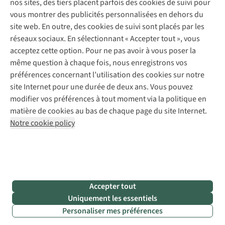
nos sites, des tiers placent parfois des cookies de suivi pour
Abonnez-vous à la newsletter
Réparation de vêtements
vous montrer des publicités personnalisées en dehors du
Retouches
site web. En outre, des cookies de suivi sont placés par les
Pour les entreprises
Suivez-nous
réseaux sociaux. En sélectionnant « Accepter tout », vous
acceptez cette option. Pour ne pas avoir à vous poser la
même question à chaque fois, nous enregistrons vos
préférences concernant l’utilisation des cookies sur notre
site Internet pour une durée de deux ans. Vous pouvez
modifier vos préférences à tout moment via la politique en
Mentions légales
Politique de confidentialité
matière de cookies au bas de chaque page du site Internet.
Conditions générales
Cookie Policy
Notre cookie policy
AS Adventure France SAS,
Rue du Vieux Faubourg 14,
F-59000 Lille
team@asadventure.com
+32 (0)3 828 30 15
TVA FR52.529.478.943
Accepter tout
Uniquement les essentiels
Personaliser mes préférences