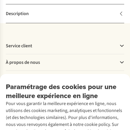
Description
Service client
Questions fréquentes
À propos de nous
Commander
Payer
Travailler chez A.S.Adventure
Nos services
Livraison
Explore More
Paramétrage des cookies pour une
Retourner
Entreprise responsable
Location / Location sports d’hiver
meilleure expérience en ligne
Rétractation d'une commande
Découvrez
À propos d’Ayacucho
Seconde-main
Entretien & réparations
Pour vous garantir la meilleure expérience en ligne, nous
Nos magasins
Entretien de ski
A.S.Magazine
Garantie
utilisons des cookies marketing, analytiques et fonctionnels
À propos d’A.S.Adventure
Service de lavage
Explore Camp
Contactez-nous
(et des technologies similaires). Pour plus d'informations,
Déclaration d'accessibilité
Entretien de chaussures
Gear Check
nous vous renvoyons également à notre cookie policy. Sur
Réparation de chaussures
Expertise & conseils