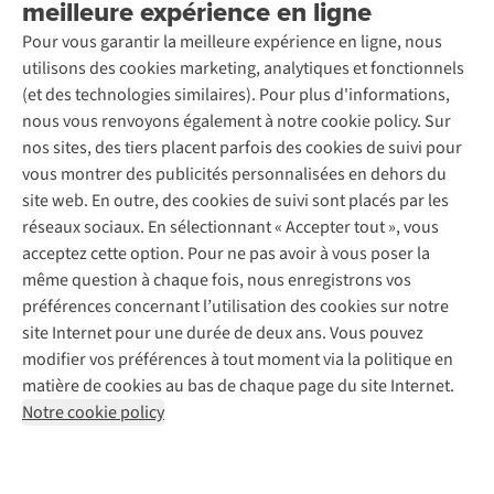
meilleure expérience en ligne
Rétractation d'une commande
Découvrez
À propos d’Ayacucho
Seconde-main
Entretien & réparations
Pour vous garantir la meilleure expérience en ligne, nous
Nos magasins
Entretien de ski
A.S.Magazine
Garantie
utilisons des cookies marketing, analytiques et fonctionnels
À propos d’A.S.Adventure
Service de lavage
Explore Camp
Contactez-nous
(et des technologies similaires). Pour plus d'informations,
Déclaration d'accessibilité
Entretien de chaussures
Gear Check
nous vous renvoyons également à notre cookie policy. Sur
Réparation de chaussures
Expertise & conseils
nos sites, des tiers placent parfois des cookies de suivi pour
Abonnez-vous à la newsletter
Réparation de vêtements
vous montrer des publicités personnalisées en dehors du
Retouches
site web. En outre, des cookies de suivi sont placés par les
Pour les entreprises
Suivez-nous
réseaux sociaux. En sélectionnant « Accepter tout », vous
acceptez cette option. Pour ne pas avoir à vous poser la
même question à chaque fois, nous enregistrons vos
préférences concernant l’utilisation des cookies sur notre
site Internet pour une durée de deux ans. Vous pouvez
modifier vos préférences à tout moment via la politique en
Mentions légales
Politique de confidentialité
matière de cookies au bas de chaque page du site Internet.
Conditions générales
Cookie Policy
Notre cookie policy
AS Adventure France SAS,
Rue du Vieux Faubourg 14,
F-59000 Lille
team@asadventure.com
+32 (0)3 828 30 15