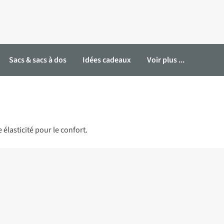
Sacs & sacs à dos
Idées cadeaux
Voir plus ...
 élasticité pour le confort.