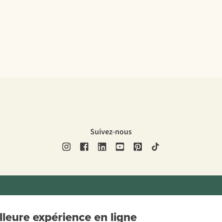
Suivez-nous
ons légales
Politique de confidentialité
Conditions générales
Cookie 
leure expérience en ligne