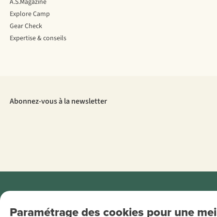
A.S.Magazine
Explore Camp
Gear Check
Expertise & conseils
Abonnez-vous à la newsletter
Menti
Paramétrage des cookies pour une meil