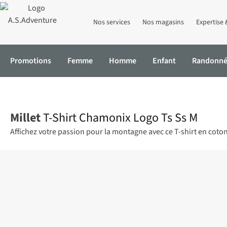
Nos services
Nos magasins
Expertise 
Promotions
Femme
Homme
Enfant
Randonn
Accueil
T-Shirt Chamonix Logo Ts Ss M
Millet
T-Shirt Chamonix Logo Ts Ss M
Affichez votre passion pour la montagne avec ce T-shirt en coton b