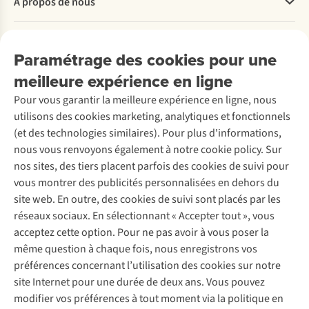
À propos de nous
Commander
Payer
Travailler chez A.S.Adventure
Nos services
Livraison
Explore More
Paramétrage des cookies pour une
Retourner
Entreprise responsable
Location / Location sports d’hiver
meilleure expérience en ligne
Rétractation d'une commande
Découvrez
À propos d’Ayacucho
Seconde-main
Entretien & réparations
Pour vous garantir la meilleure expérience en ligne, nous
Nos magasins
Entretien de ski
A.S.Magazine
Garantie
utilisons des cookies marketing, analytiques et fonctionnels
À propos d’A.S.Adventure
Service de lavage
Explore Camp
Contactez-nous
(et des technologies similaires). Pour plus d'informations,
Déclaration d'accessibilité
Entretien de chaussures
Gear Check
nous vous renvoyons également à notre cookie policy. Sur
Réparation de chaussures
Expertise & conseils
nos sites, des tiers placent parfois des cookies de suivi pour
Abonnez-vous à la newsletter
Réparation de vêtements
vous montrer des publicités personnalisées en dehors du
Retouches
site web. En outre, des cookies de suivi sont placés par les
Pour les entreprises
Suivez-nous
réseaux sociaux. En sélectionnant « Accepter tout », vous
acceptez cette option. Pour ne pas avoir à vous poser la
même question à chaque fois, nous enregistrons vos
préférences concernant l’utilisation des cookies sur notre
site Internet pour une durée de deux ans. Vous pouvez
modifier vos préférences à tout moment via la politique en
Mentions légales
Politique de confidentialité