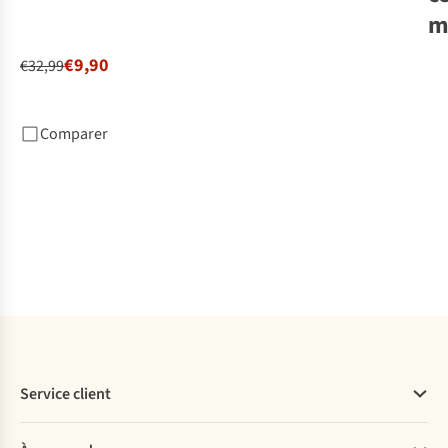
m
€9,90
€32,99
Na
De 
Nkf
Comparer
€2
1
c
dis
Service client
Questions fréquentes