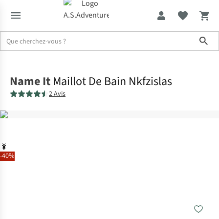
Sho
Accueil
Name It
Maillot De Bain Nkfzislas
2 Avis
-40%