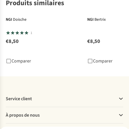
Produits similaires
NGI
Doische
NGI
Bertrix
1
€8,50
€8,50
Comparer
Comparer
Service client
Questions fréquentes
À propos de nous
Commander
Payer
Travailler chez A.S.Adventure