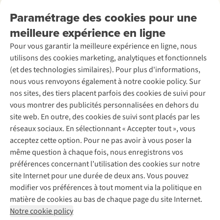
Nos services
Livraison
Explore More
Paramétrage des cookies pour une
Retourner
Entreprise responsable
Location / Location sports d’hiver
meilleure expérience en ligne
Rétractation d'une commande
Découvrez
À propos d’Ayacucho
Seconde-main
Entretien & réparations
Pour vous garantir la meilleure expérience en ligne, nous
Nos magasins
Entretien de ski
A.S.Magazine
Garantie
utilisons des cookies marketing, analytiques et fonctionnels
À propos d’A.S.Adventure
Service de lavage
Explore Camp
Contactez-nous
(et des technologies similaires). Pour plus d'informations,
Déclaration d'accessibilité
Entretien de chaussures
Gear Check
nous vous renvoyons également à notre cookie policy. Sur
Réparation de chaussures
Expertise & conseils
nos sites, des tiers placent parfois des cookies de suivi pour
Abonnez-vous à la newsletter
Réparation de vêtements
vous montrer des publicités personnalisées en dehors du
Retouches
site web. En outre, des cookies de suivi sont placés par les
Pour les entreprises
Suivez-nous
réseaux sociaux. En sélectionnant « Accepter tout », vous
acceptez cette option. Pour ne pas avoir à vous poser la
même question à chaque fois, nous enregistrons vos
préférences concernant l’utilisation des cookies sur notre
site Internet pour une durée de deux ans. Vous pouvez
modifier vos préférences à tout moment via la politique en
Mentions légales
Politique de confidentialité
matière de cookies au bas de chaque page du site Internet.
Conditions générales
Cookie Policy
Notre cookie policy