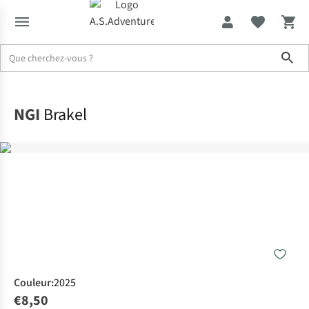
Sho
Accueil
NGI
Brakel
Couleur
:
2025
€8,50