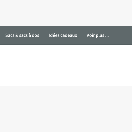
Sacs & sacs à dos
Idées cadeaux
Voir plus ...