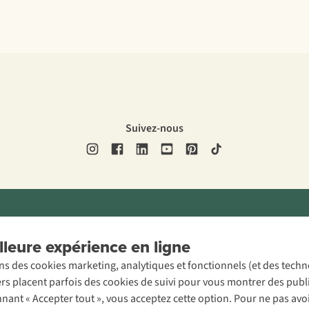
Suivez-nous
ons légales
Politique de confidentialité
Conditions générales
Cookie 
leure expérience en ligne
ons des cookies marketing, analytiques et fonctionnels (et des tech
ers placent parfois des cookies de suivi pour vous montrer des publ
onnant « Accepter tout », vous acceptez cette option. Pour ne pas a