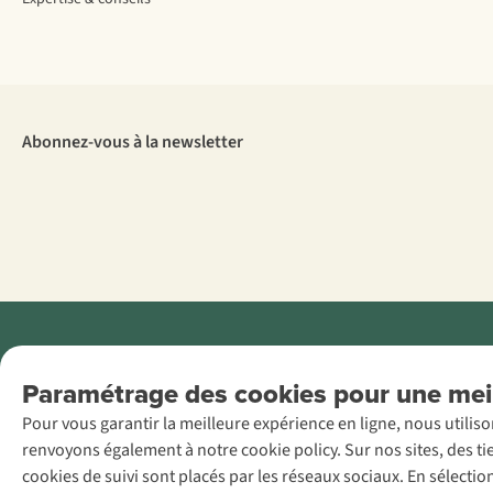
Abonnez-vous à la newsletter
Menti
Paramétrage des cookies pour une meil
AS Adventure
Pour vous garantir la meilleure expérience en ligne, nous utilis
France SAS,
renvoyons également à notre cookie policy. Sur nos sites, des ti
Rue du Vieux
cookies de suivi sont placés par les réseaux sociaux. En sélecti
Faubourg 14, F-