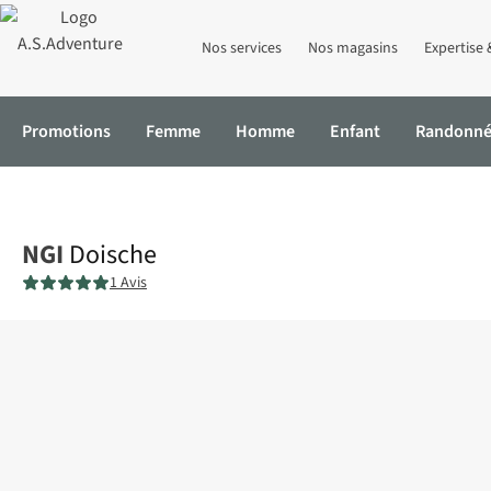
Nos services
Nos magasins
Expertise 
Promotions
Femme
Homme
Enfant
Randonn
Accueil
Doische
NGI
Doische
1 Avis