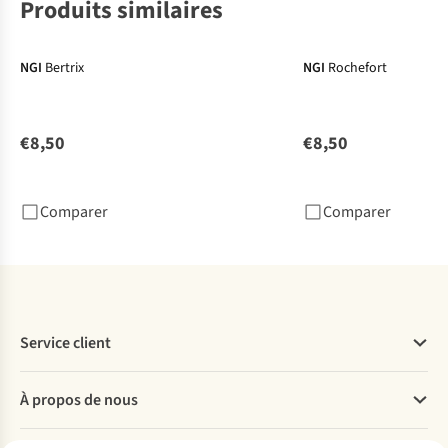
Produits similaires
NGI
Bertrix
NGI
Rochefort
€8,50
€8,50
Comparer
Comparer
Service client
Questions fréquentes
À propos de nous
Commander
Payer
Travailler chez A.S.Adventure