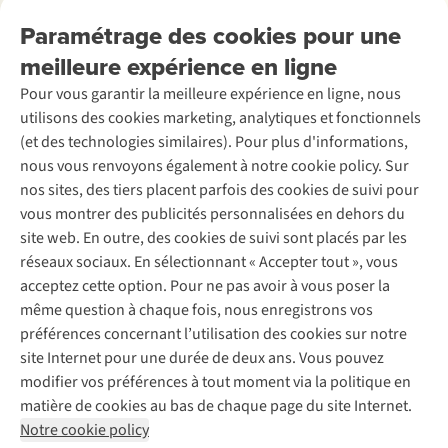
Nos services
Livraison
Explore More
Paramétrage des cookies pour une
Retourner
Entreprise responsable
Location / Location sports d’hiver
meilleure expérience en ligne
Rétractation d'une commande
Découvrez
À propos d’Ayacucho
Seconde-main
Entretien & réparations
Pour vous garantir la meilleure expérience en ligne, nous
Nos magasins
Entretien de ski
A.S.Magazine
Garantie
utilisons des cookies marketing, analytiques et fonctionnels
À propos d’A.S.Adventure
Service de lavage
Explore Camp
Contactez-nous
(et des technologies similaires). Pour plus d'informations,
Déclaration d'accessibilité
Entretien de chaussures
Gear Check
nous vous renvoyons également à notre cookie policy. Sur
Réparation de chaussures
Expertise & conseils
nos sites, des tiers placent parfois des cookies de suivi pour
Abonnez-vous à la newsletter
Réparation de vêtements
vous montrer des publicités personnalisées en dehors du
Retouches
site web. En outre, des cookies de suivi sont placés par les
Pour les entreprises
Suivez-nous
réseaux sociaux. En sélectionnant « Accepter tout », vous
acceptez cette option. Pour ne pas avoir à vous poser la
même question à chaque fois, nous enregistrons vos
préférences concernant l’utilisation des cookies sur notre
site Internet pour une durée de deux ans. Vous pouvez
modifier vos préférences à tout moment via la politique en
Mentions légales
Politique de confidentialité
matière de cookies au bas de chaque page du site Internet.
Conditions générales
Cookie Policy
Notre cookie policy