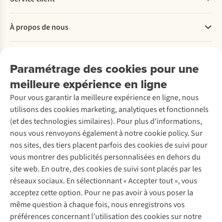
Questions fréquentes
À propos de nous
Commander
Payer
Travailler chez A.S.Adventure
Nos services
Livraison
Explore More
Paramétrage des cookies pour une
Retourner
Entreprise responsable
Location / Location sports d’hiver
meilleure expérience en ligne
Rétractation d'une commande
Découvrez
À propos d’Ayacucho
Seconde-main
Entretien & réparations
Pour vous garantir la meilleure expérience en ligne, nous
Nos magasins
Entretien de ski
A.S.Magazine
Garantie
utilisons des cookies marketing, analytiques et fonctionnels
À propos d’A.S.Adventure
Service de lavage
Explore Camp
Contactez-nous
(et des technologies similaires). Pour plus d'informations,
Déclaration d'accessibilité
Entretien de chaussures
Gear Check
nous vous renvoyons également à notre cookie policy. Sur
Réparation de chaussures
Expertise & conseils
nos sites, des tiers placent parfois des cookies de suivi pour
Abonnez-vous à la newsletter
Réparation de vêtements
vous montrer des publicités personnalisées en dehors du
Retouches
site web. En outre, des cookies de suivi sont placés par les
Pour les entreprises
Suivez-nous
réseaux sociaux. En sélectionnant « Accepter tout », vous
acceptez cette option. Pour ne pas avoir à vous poser la
même question à chaque fois, nous enregistrons vos
préférences concernant l’utilisation des cookies sur notre