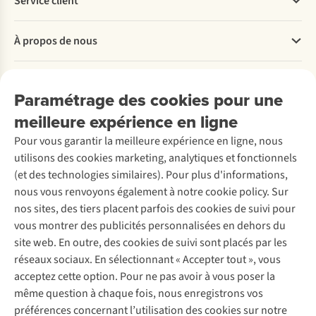
Service client
et
et
séjour
!
du
de
pieds.
aux
snowboard
Questions fréquentes
garder
Ne
sports
À propos de nous
?
Commander
une
craignez
d’hiver ?
Payer
vision
plus
Prenez
Travailler chez A.S.Adventure
claire
le
vos
Nos services
Livraison
Explore More
Paramétrage des cookies pour une
et
froid
skis,
Retourner
Entreprise responsable
contrastée
lors
direction
Location / Location sports d’hiver
meilleure expérience en ligne
Rétractation d'une commande
Découvrez
de
de
l’une
À propos d’Ayacucho
Seconde-main
Entretien & réparations
votre
vos
de
Pour vous garantir la meilleure expérience en ligne, nous
Nos magasins
Entretien de ski
A.S.Magazine
environnement.
vacances
ces
Garantie
utilisons des cookies marketing, analytiques et fonctionnels
À propos d’A.S.Adventure
Service de lavage
grâce
stations
Explore Camp
Contactez-nous
(et des technologies similaires). Pour plus d'informations,
Déclaration d'accessibilité
à
de
Entretien de chaussures
Gear Check
nous vous renvoyons également à notre cookie policy. Sur
nos
ski
Réparation de chaussures
Expertise & conseils
10
en
nos sites, des tiers placent parfois des cookies de suivi pour
Abonnez-vous à la newsletter
Réparation de vêtements
conseils.
Europe
vous montrer des publicités personnalisées en dehors du
Retouches
où
site web. En outre, des cookies de suivi sont placés par les
la
Pour les entreprises
Suivez-nous
réseaux sociaux. En sélectionnant « Accepter tout », vous
neige
acceptez cette option. Pour ne pas avoir à vous poser la
est
toujours
même question à chaque fois, nous enregistrons vos
présente.
préférences concernant l’utilisation des cookies sur notre