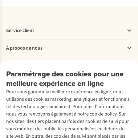
Service client
Questions fréquentes
À propos de nous
Commander
Payer
Travailler chez A.S.Adventure
Nos services
Livraison
Explore More
Paramétrage des cookies pour une
Retourner
Entreprise responsable
Location / Location sports d’hiver
meilleure expérience en ligne
Rétractation d'une commande
Découvrez
À propos d’Ayacucho
Seconde-main
Entretien & réparations
Pour vous garantir la meilleure expérience en ligne, nous
Nos magasins
Entretien de ski
A.S.Magazine
Garantie
utilisons des cookies marketing, analytiques et fonctionnels
À propos d’A.S.Adventure
Service de lavage
Explore Camp
Contactez-nous
(et des technologies similaires). Pour plus d'informations,
Déclaration d'accessibilité
Entretien de chaussures
Gear Check
nous vous renvoyons également à notre cookie policy. Sur
Réparation de chaussures
Expertise & conseils
nos sites, des tiers placent parfois des cookies de suivi pour
Abonnez-vous à la newsletter
Réparation de vêtements
vous montrer des publicités personnalisées en dehors du
Retouches
site web. En outre, des cookies de suivi sont placés par les