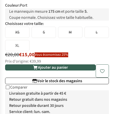
Couleur
:
Port
Le mannequin mesure
175 cm
et porte taille
S
.
Coupe normale. Choisissez votre taille habituelle.
Choisissez votre taille:
XS
S
M
L
XL
€20,00
€15,00
Vous économisez 25%
Prix d'origine: €39,99
Ajouter au panier
Voir le stock des magasins
Comparer
Livraison gratuite à partir de 45 €
Retour gratuit dans nos magasins
Retour possible durant 30 jours
Service client: lun.-sam.