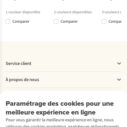
Evolution
Trouser III
W
€99,95
€119,95
€99,95
€120,00
Jogger
1
couleur disponible
2
couleurs disponibles
3
couleurs dis
Comparer
Comparer
Comparer
%
%
Comparer
Comparer
Comparer
Comparer
Service client
Questions fréquentes
À propos de nous
Commander
Payer
Travailler chez A.S.Adventure
Nos services
Livraison
Explore More
Paramétrage des cookies pour une
Retourner
Entreprise responsable
Location / Location sports d’hiver
meilleure expérience en ligne
Rétractation d'une commande
Découvrez
À propos d’Ayacucho
Seconde-main
Entretien & réparations
Pour vous garantir la meilleure expérience en ligne, nous
Nos magasins
Entretien de ski
A.S.Magazine
Garantie
utilisons des cookies marketing, analytiques et fonctionnels
À propos d’A.S.Adventure