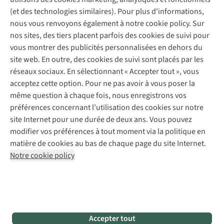
Service de lavage
Explore Camp
Contactez-nous
(et des technologies similaires). Pour plus d'informations,
Déclaration d'accessibilité
Entretien de chaussures
Gear Check
nous vous renvoyons également à notre cookie policy. Sur
Réparation de chaussures
Expertise & conseils
nos sites, des tiers placent parfois des cookies de suivi pour
Abonnez-vous à la newsletter
Réparation de vêtements
vous montrer des publicités personnalisées en dehors du
Retouches
site web. En outre, des cookies de suivi sont placés par les
Pour les entreprises
Suivez-nous
réseaux sociaux. En sélectionnant « Accepter tout », vous
acceptez cette option. Pour ne pas avoir à vous poser la
même question à chaque fois, nous enregistrons vos
préférences concernant l’utilisation des cookies sur notre
site Internet pour une durée de deux ans. Vous pouvez
modifier vos préférences à tout moment via la politique en
Mentions légales
Politique de confidentialité
matière de cookies au bas de chaque page du site Internet.
Conditions générales
Cookie Policy
Notre cookie policy
AS Adventure France SAS,
Rue du Vieux Faubourg 14,
F-59000 Lille
team@asadventure.com
+32 (0)3 828 30 15
TVA FR52.529.478.943
Accepter tout