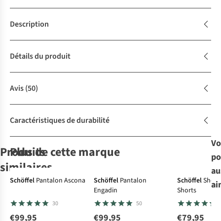
Description
Détails du produit
Avis
(50)
Caractéristiques de durabilité
Vo
Produits
Plus de cette marque
po
similaires
au
Schöffel
Pantalon Ascona
Schöffel
Pantalon
Schöffel
Short
ai
Engadin
Shorts
Royal Robbins
Craghoppers
Jack Wolfskin
Vaude
Pantalon
30
50
Pantalon
Pantalon
Pantalon
Women's Farley
Spotless
Nosilife Pro
Montero Pants
Stretch III
€99,95
€99,95
€79,95
23
38
22
10