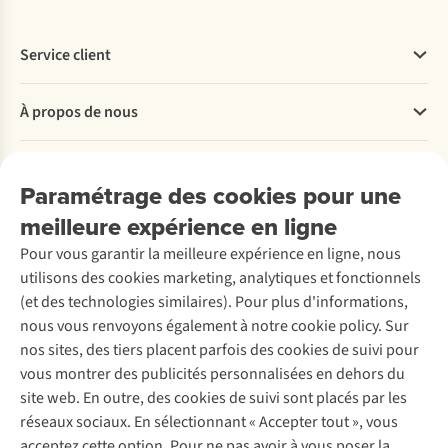
Service client
Questions fréquentes
À propos de nous
Commander
Payer
Travailler chez A.S.Adventure
Nos services
Livraison
Explore More
Paramétrage des cookies pour une
Retourner
Entreprise responsable
Location / Location sports d’hiver
meilleure expérience en ligne
Rétractation d'une commande
Découvrez
À propos d’Ayacucho
Seconde-main
Entretien & réparations
Pour vous garantir la meilleure expérience en ligne, nous
Nos magasins
Entretien de ski
A.S.Magazine
Garantie
utilisons des cookies marketing, analytiques et fonctionnels
À propos d’A.S.Adventure
Service de lavage
Explore Camp
Contactez-nous
(et des technologies similaires). Pour plus d'informations,
Déclaration d'accessibilité
Entretien de chaussures
Gear Check
nous vous renvoyons également à notre cookie policy. Sur
Réparation de chaussures
Expertise & conseils
nos sites, des tiers placent parfois des cookies de suivi pour
Abonnez-vous à la newsletter
Réparation de vêtements
vous montrer des publicités personnalisées en dehors du
Retouches
site web. En outre, des cookies de suivi sont placés par les
Pour les entreprises
Suivez-nous
réseaux sociaux. En sélectionnant « Accepter tout », vous
acceptez cette option. Pour ne pas avoir à vous poser la