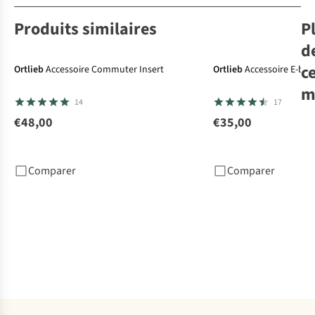
Produits similaires
P
d
c
Ortlieb
Accessoire Commuter Insert
Ortlieb
Accessoire E-bik
m
14
17
€48,00
€35,00
Ort
Vél
Rol
Comparer
Comparer
€1
4
c
dis
%