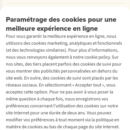
Payer
Travailler chez A.S.Adventure
Nos services
Livraison
Explore More
Paramétrage des cookies pour une
Retourner
Entreprise responsable
Location / Location sports d’hiver
meilleure expérience en ligne
Rétractation d'une commande
Découvrez
À propos d’Ayacucho
Seconde-main
Entretien & réparations
Pour vous garantir la meilleure expérience en ligne, nous
Nos magasins
Entretien de ski
A.S.Magazine
Garantie
utilisons des cookies marketing, analytiques et fonctionnels
À propos d’A.S.Adventure
Service de lavage
Explore Camp
Contactez-nous
(et des technologies similaires). Pour plus d'informations,
Déclaration d'accessibilité
Entretien de chaussures
Gear Check
nous vous renvoyons également à notre cookie policy. Sur
Réparation de chaussures
Expertise & conseils
nos sites, des tiers placent parfois des cookies de suivi pour
Abonnez-vous à la newsletter
Réparation de vêtements
vous montrer des publicités personnalisées en dehors du
Retouches
site web. En outre, des cookies de suivi sont placés par les
Pour les entreprises
Suivez-nous
réseaux sociaux. En sélectionnant « Accepter tout », vous
acceptez cette option. Pour ne pas avoir à vous poser la
même question à chaque fois, nous enregistrons vos
préférences concernant l’utilisation des cookies sur notre
site Internet pour une durée de deux ans. Vous pouvez
modifier vos préférences à tout moment via la politique en
Mentions légales
Politique de confidentialité
matière de cookies au bas de chaque page du site Internet.