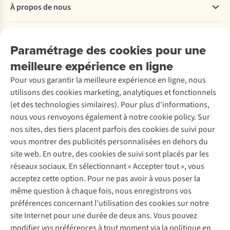
À propos de nous
Commander
Payer
Travailler chez A.S.Adventure
Nos services
Livraison
Explore More
Paramétrage des cookies pour une
Retourner
Entreprise responsable
Location / Location sports d’hiver
meilleure expérience en ligne
Rétractation d'une commande
Découvrez
À propos d’Ayacucho
Seconde-main
Entretien & réparations
Pour vous garantir la meilleure expérience en ligne, nous
Nos magasins
Entretien de ski
A.S.Magazine
Garantie
utilisons des cookies marketing, analytiques et fonctionnels
À propos d’A.S.Adventure
Service de lavage
Explore Camp
Contactez-nous
(et des technologies similaires). Pour plus d'informations,
Déclaration d'accessibilité
Entretien de chaussures
Gear Check
nous vous renvoyons également à notre cookie policy. Sur
Réparation de chaussures
Expertise & conseils
nos sites, des tiers placent parfois des cookies de suivi pour
Abonnez-vous à la newsletter
Réparation de vêtements
vous montrer des publicités personnalisées en dehors du
Retouches
site web. En outre, des cookies de suivi sont placés par les
Pour les entreprises
Suivez-nous
réseaux sociaux. En sélectionnant « Accepter tout », vous
acceptez cette option. Pour ne pas avoir à vous poser la
même question à chaque fois, nous enregistrons vos
préférences concernant l’utilisation des cookies sur notre
site Internet pour une durée de deux ans. Vous pouvez
modifier vos préférences à tout moment via la politique en