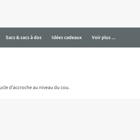
Sacs & sacs à dos
Idées cadeaux
Voir plus ...
ucle d’accroche au niveau du cou.