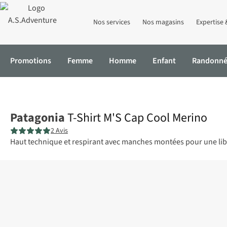
Nos services
Nos magasins
Expertise 
Promotions
Femme
Homme
Enfant
Randonn
Accueil
T-Shirt M'S Cap Cool Merino
Patagonia
T-Shirt M'S Cap Cool Merino
2 Avis
Haut technique et respirant avec manches montées pour une libe