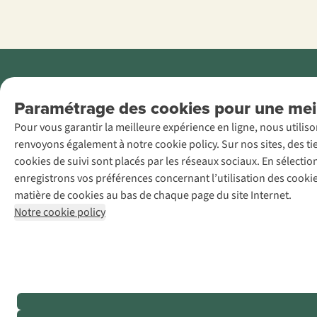
Menti
Paramétrage des cookies pour une meil
AS Adventure
Pour vous garantir la meilleure expérience en ligne, nous utilis
France SAS,
renvoyons également à notre cookie policy. Sur nos sites, des ti
Rue du Vieux
cookies de suivi sont placés par les réseaux sociaux. En sélecti
Faubourg 14, F-
enregistrons vos préférences concernant l’utilisation des cooki
59000 Lille
matière de cookies au bas de chaque page du site Internet.
+32 (0)3 828
Notre cookie policy
30 15
team@asadventure.com
TVA
FR52.529.478.943