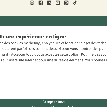
ons légales
Politique de confidentialité
Conditions générales
Cookie 
leure expérience en ligne
ons des cookies marketing, analytiques et fonctionnels (et des tech
ers placent parfois des cookies de suivi pour vous montrer des publ
onnant « Accepter tout », vous acceptez cette option. Pour ne pas a
es sur notre site Internet pour une durée de deux ans. Vous pouvez 
Accepter tout