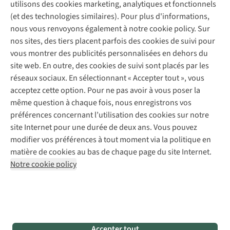
Garantie
utilisons des cookies marketing, analytiques et fonctionnels
À propos d’A.S.Adventure
Service de lavage
Explore Camp
Contactez-nous
(et des technologies similaires). Pour plus d'informations,
Déclaration d'accessibilité
Entretien de chaussures
Gear Check
nous vous renvoyons également à notre cookie policy. Sur
Réparation de chaussures
Expertise & conseils
nos sites, des tiers placent parfois des cookies de suivi pour
Abonnez-vous à la newsletter
Réparation de vêtements
vous montrer des publicités personnalisées en dehors du
Retouches
site web. En outre, des cookies de suivi sont placés par les
Pour les entreprises
Suivez-nous
réseaux sociaux. En sélectionnant « Accepter tout », vous
acceptez cette option. Pour ne pas avoir à vous poser la
même question à chaque fois, nous enregistrons vos
préférences concernant l’utilisation des cookies sur notre
site Internet pour une durée de deux ans. Vous pouvez
modifier vos préférences à tout moment via la politique en
Mentions légales
Politique de confidentialité
matière de cookies au bas de chaque page du site Internet.
Conditions générales
Cookie Policy
Notre cookie policy
AS Adventure France SAS,
Rue du Vieux Faubourg 14,
F-59000 Lille
team@asadventure.com
+32 (0)3 828 30 15
TVA FR52.529.478.943
Accepter tout