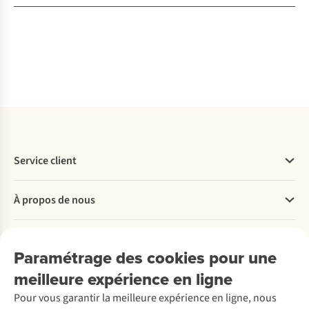
Service client
Questions fréquentes
À propos de nous
Commander
Payer
Travailler chez A.S.Adventure
Nos services
Livraison
Explore More
Paramétrage des cookies pour une
Retourner
Entreprise responsable
Location / Location sports d’hiver
meilleure expérience en ligne
Rétractation d'une commande
Découvrez
À propos d’Ayacucho
Seconde-main
Entretien & réparations
Pour vous garantir la meilleure expérience en ligne, nous
Nos magasins
Entretien de ski
A.S.Magazine