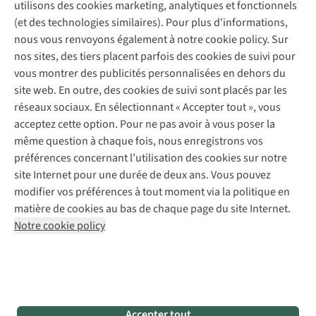
Garantie
utilisons des cookies marketing, analytiques et fonctionnels
À propos d’A.S.Adventure
Service de lavage
Explore Camp
Contactez-nous
(et des technologies similaires). Pour plus d'informations,
Déclaration d'accessibilité
Entretien de chaussures
Gear Check
nous vous renvoyons également à notre cookie policy. Sur
Réparation de chaussures
Expertise & conseils
nos sites, des tiers placent parfois des cookies de suivi pour
Abonnez-vous à la newsletter
Réparation de vêtements
vous montrer des publicités personnalisées en dehors du
Retouches
site web. En outre, des cookies de suivi sont placés par les
Pour les entreprises
Suivez-nous
réseaux sociaux. En sélectionnant « Accepter tout », vous
acceptez cette option. Pour ne pas avoir à vous poser la
même question à chaque fois, nous enregistrons vos
préférences concernant l’utilisation des cookies sur notre
site Internet pour une durée de deux ans. Vous pouvez
modifier vos préférences à tout moment via la politique en
Mentions légales
Politique de confidentialité
matière de cookies au bas de chaque page du site Internet.
Conditions générales
Cookie Policy
Notre cookie policy
AS Adventure France SAS,
Rue du Vieux Faubourg 14,
F-59000 Lille
team@asadventure.com
+32 (0)3 828 30 15
TVA FR52.529.478.943
Accepter tout