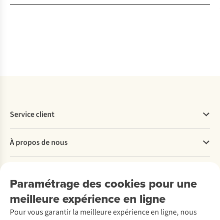
Service client
Questions fréquentes
À propos de nous
Commander
Payer
Travailler chez A.S.Adventure
Nos services
Livraison
Explore More
Paramétrage des cookies pour une
Retourner
Entreprise responsable
Location / Location sports d’hiver
meilleure expérience en ligne
Rétractation d'une commande
Découvrez
À propos d’Ayacucho
Seconde-main
Entretien & réparations
Pour vous garantir la meilleure expérience en ligne, nous
Nos magasins
Entretien de ski
A.S.Magazine