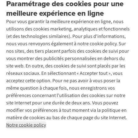
Paramétrage des cookies pour une
Retourner
Entreprise responsable
Location / Location sports d’hiver
meilleure expérience en ligne
Rétractation d'une commande
Découvrez
À propos d’Ayacucho
Seconde-main
Entretien & réparations
Pour vous garantir la meilleure expérience en ligne, nous
Nos magasins
Entretien de ski
A.S.Magazine
Garantie
utilisons des cookies marketing, analytiques et fonctionnels
À propos d’A.S.Adventure
Service de lavage
Explore Camp
Contactez-nous
(et des technologies similaires). Pour plus d'informations,
Déclaration d'accessibilité
Entretien de chaussures
Gear Check
nous vous renvoyons également à notre cookie policy. Sur
Réparation de chaussures
Expertise & conseils
nos sites, des tiers placent parfois des cookies de suivi pour
Abonnez-vous à la newsletter
Réparation de vêtements
vous montrer des publicités personnalisées en dehors du
Retouches
site web. En outre, des cookies de suivi sont placés par les
Pour les entreprises
Suivez-nous
réseaux sociaux. En sélectionnant « Accepter tout », vous
acceptez cette option. Pour ne pas avoir à vous poser la
même question à chaque fois, nous enregistrons vos
préférences concernant l’utilisation des cookies sur notre
site Internet pour une durée de deux ans. Vous pouvez
modifier vos préférences à tout moment via la politique en
Mentions légales
Politique de confidentialité
matière de cookies au bas de chaque page du site Internet.
Conditions générales
Cookie Policy
Notre cookie policy
AS Adventure France SAS,
Rue du Vieux Faubourg 14,
F-59000 Lille