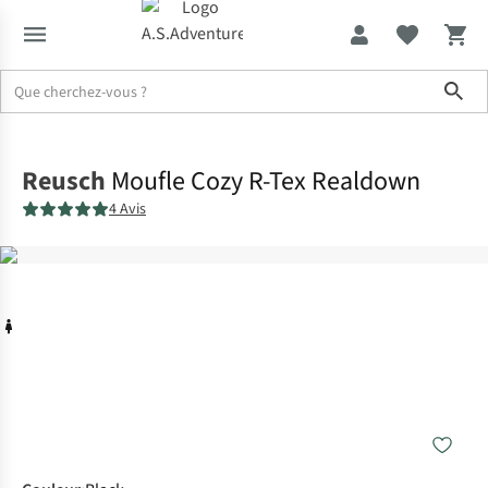
Sho
Accueil
Reusch
Moufle Cozy R-Tex Realdown
4 Avis