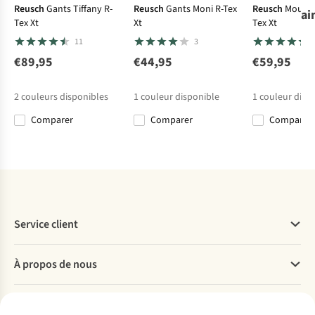
Reusch
Gants Tiffany R-
Reusch
Gants Moni R-Tex
Reusch
Moufle
ai
Tex Xt
Xt
Tex Xt
Kombi
Kombi
Ziener
Moufles
Reusch
Moufle
Moufles
11
3
Want La
La Cushy Down
Kalea AW Lady
Moufles Paola
Viviane
Gore-Tex
€89,95
€44,95
€59,95
€94,95
€89,95
€79,99
€99,95
2
couleurs disponibles
1
couleur disponible
1
couleur disp
Comparer
Comparer
Comparer
Comparer
Comparer
Comparer
Comparer
Service client
Questions fréquentes
À propos de nous
Commander
Payer
Travailler chez A.S.Adventure
Nos services
Livraison
Explore More