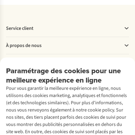
Service client
Questions fréquentes
À propos de nous
Commander
Payer
Travailler chez A.S.Adventure
Nos services
Livraison
Explore More
Paramétrage des cookies pour une
Retourner
Entreprise responsable
Location / Location sports d’hiver
meilleure expérience en ligne
Rétractation d'une commande
Découvrez
À propos d’Ayacucho
Seconde-main
Entretien & réparations
Pour vous garantir la meilleure expérience en ligne, nous
Nos magasins
Entretien de ski
A.S.Magazine
Garantie
utilisons des cookies marketing, analytiques et fonctionnels
À propos d’A.S.Adventure
Service de lavage
Explore Camp
Contactez-nous
(et des technologies similaires). Pour plus d'informations,
Déclaration d'accessibilité
Entretien de chaussures
Gear Check
nous vous renvoyons également à notre cookie policy. Sur
Réparation de chaussures
Expertise & conseils
nos sites, des tiers placent parfois des cookies de suivi pour
Abonnez-vous à la newsletter
Réparation de vêtements
vous montrer des publicités personnalisées en dehors du
Retouches
site web. En outre, des cookies de suivi sont placés par les