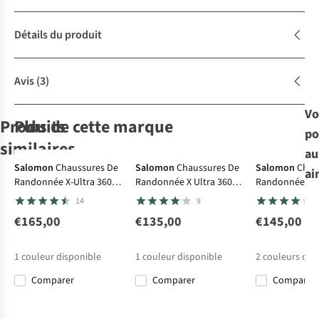
Détails du produit
Avis
(3)
Vo
Produits
Plus de cette marque
po
Gore-Tex
Gore-Te
similaires
au
Ultraléger
Ultraléger
Gore-Tex
Gore-Tex
Salomon
Chaussures De
Salomon
Chaussures De
Salomon
Chau
ai
Randonnée X-Ultra 360
Randonnée X Ultra 360
Randonnée X U
Merrell
On
LOWA
Chaussures
Salomon
Mid GTX
Edge
GTX
14
9
Chaussures De
De Trail
Chaussures De
Chaussures De
Trail Agility
Cloudvista 2
Trail Amplux 2
Trail Xa Pro 3D
€165,00
€135,00
€145,00
5
2
1
14
Peak 6
GTX
V9 GTX
€165,00
€160,00
€169,95
€170,00
1
couleur disponible
1
couleur disponible
2
couleurs dis
Comparer
Comparer
Comparer
Comparer
Comparer
Comparer
Comparer