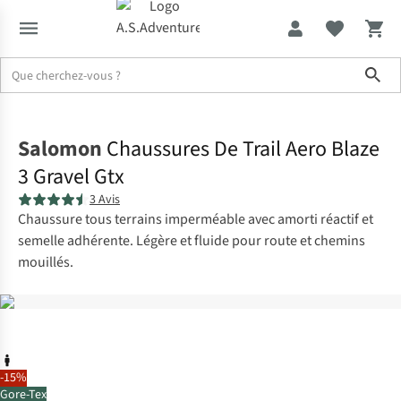
Sho
Accueil
Salomon
Chaussures De Trail Aero Blaze
3 Gravel Gtx
3 Avis
Chaussure tous terrains imperméable avec amorti réactif et
semelle adhérente. Légère et fluide pour route et chemins
mouillés.
-15%
Gore-Tex