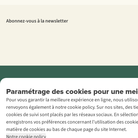
Abonnez-vous à la newsletter
Menti
Paramétrage des cookies pour une meil
AS Adventure
Pour vous garantir la meilleure expérience en ligne, nous utilis
France SAS,
renvoyons également à notre cookie policy. Sur nos sites, des ti
Rue du Vieux
cookies de suivi sont placés par les réseaux sociaux. En sélecti
Faubourg 14, F-
enregistrons vos préférences concernant l’utilisation des cooki
59000 Lille
matière de cookies au bas de chaque page du site Internet.
+32 (0)3 828
Notre cookie policy