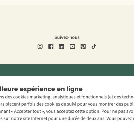
Suivez-nous
ons légales
Politique de confidentialité
Conditions générales
Cookie 
leure expérience en ligne
ons des cookies marketing, analytiques et fonctionnels (et des tech
ers placent parfois des cookies de suivi pour vous montrer des publ
onnant « Accepter tout », vous acceptez cette option. Pour ne pas a
es sur notre site Internet pour une durée de deux ans. Vous pouvez 