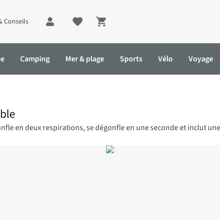
& Conseils
Shopping cart
ée
Camping
Mer & plage
Sports
Vélo
Voyage
able
gonfle en deux respirations, se dégonfle en une seconde et inclut u