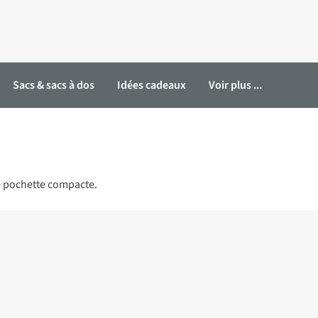
Sacs & sacs à dos
Idées cadeaux
Voir plus ...
ne pochette compacte.