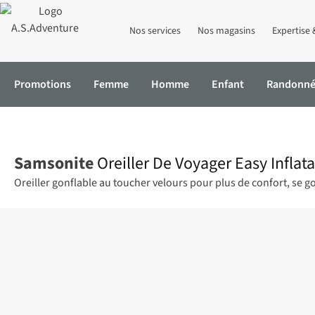
Nos services
Nos magasins
Expertise 
Promotions
Femme
Homme
Enfant
Randonn
Accueil
Oreiller De Voyager Easy Inflatable
Samsonite
Oreiller De Voyager Easy Inflat
Oreiller gonflable au toucher velours pour plus de confort, se 