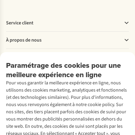
Service client
Questions fréquentes
À propos de nous
Commander
Payer
Travailler chez A.S.Adventure
Nos services
Livraison
Explore More
Paramétrage des cookies pour une
Retourner
Entreprise responsable
Location / Location sports d’hiver
meilleure expérience en ligne
Rétractation d'une commande
Découvrez
À propos d’Ayacucho
Seconde-main
Entretien & réparations
Pour vous garantir la meilleure expérience en ligne, nous
Nos magasins
Entretien de ski
A.S.Magazine
Garantie
utilisons des cookies marketing, analytiques et fonctionnels
À propos d’A.S.Adventure
Service de lavage
Explore Camp
Contactez-nous
(et des technologies similaires). Pour plus d'informations,
Déclaration d'accessibilité
Entretien de chaussures
Gear Check
nous vous renvoyons également à notre cookie policy. Sur
Réparation de chaussures
Expertise & conseils
nos sites, des tiers placent parfois des cookies de suivi pour
Abonnez-vous à la newsletter
Réparation de vêtements
vous montrer des publicités personnalisées en dehors du
Retouches
site web. En outre, des cookies de suivi sont placés par les
Pour les entreprises
Suivez-nous
réseaux sociaux. En sélectionnant « Accepter tout », vous