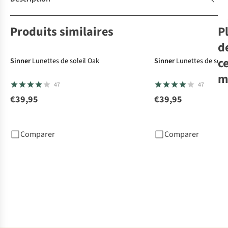
Produits similaires
P
d
c
Sinner
Lunettes de soleil Oak
Sinner
Lunettes de solei
m
47
47
€39,95
€39,95
Sin
de 
Du
Comparer
Comparer
€4
1
c
dis