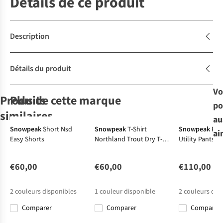
Détails de ce produit
Description
Détails du produit
Vo
Produits
Plus de cette marque
po
similaires
au
Snowpeak
Short Nsd
Snowpeak
T-Shirt
Snowpeak
Pan
ai
Easy Shorts
Northland Trout Dry T-
Utility Pants
Jack Wolfskin
Jack Wolfskin
Jack Wolfskin
The North Face
Shirt
Short Hikeout
Short Pico Trail
Short Pico Trail
Short M
Shorts M
Shorts M
Shorts M
Exploration
€60,00
€60,00
€110,00
42
23
23
3
Short
€79,95
€75,00
€74,95
€80,00
2
couleurs disponibles
1
couleur disponible
2
couleurs dis
Comparer
Comparer
Comparer
Comparer
Comparer
Comparer
Comparer