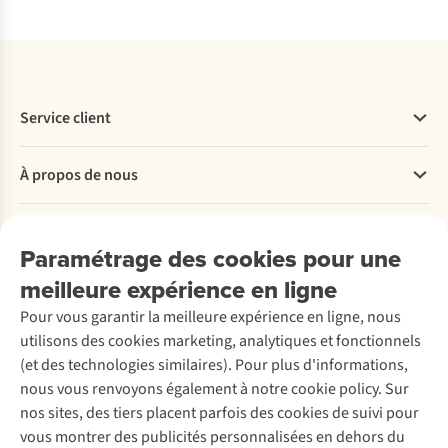
Service client
Questions fréquentes
À propos de nous
Commander
Payer
Travailler chez A.S.Adventure
Nos services
Livraison
Explore More
Paramétrage des cookies pour une
Retourner
Entreprise responsable
Location / Location sports d’hiver
meilleure expérience en ligne
Rétractation d'une commande
Découvrez
À propos d’Ayacucho
Seconde-main
Entretien & réparations
Pour vous garantir la meilleure expérience en ligne, nous
Nos magasins
Entretien de ski
A.S.Magazine
Garantie
utilisons des cookies marketing, analytiques et fonctionnels
À propos d’A.S.Adventure
Service de lavage
Explore Camp
Contactez-nous
(et des technologies similaires). Pour plus d'informations,
Déclaration d'accessibilité
Entretien de chaussures
Gear Check
nous vous renvoyons également à notre cookie policy. Sur
Réparation de chaussures
Expertise & conseils
nos sites, des tiers placent parfois des cookies de suivi pour
Abonnez-vous à la newsletter
Réparation de vêtements
vous montrer des publicités personnalisées en dehors du