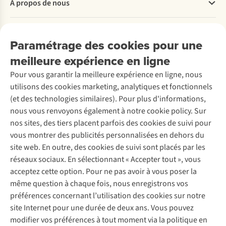
À propos de nous
Commander
Payer
Travailler chez A.S.Adventure
Nos services
Livraison
Explore More
Paramétrage des cookies pour une
Retourner
Entreprise responsable
Location / Location sports d’hiver
meilleure expérience en ligne
Rétractation d'une commande
Découvrez
À propos d’Ayacucho
Seconde-main
Entretien & réparations
Pour vous garantir la meilleure expérience en ligne, nous
Nos magasins
Entretien de ski
A.S.Magazine
Garantie
utilisons des cookies marketing, analytiques et fonctionnels
À propos d’A.S.Adventure
Service de lavage
Explore Camp
Contactez-nous
(et des technologies similaires). Pour plus d'informations,
Déclaration d'accessibilité
Entretien de chaussures
Gear Check
nous vous renvoyons également à notre cookie policy. Sur
Réparation de chaussures
Expertise & conseils
nos sites, des tiers placent parfois des cookies de suivi pour
Abonnez-vous à la newsletter
Réparation de vêtements
vous montrer des publicités personnalisées en dehors du
Retouches
site web. En outre, des cookies de suivi sont placés par les
Pour les entreprises
Suivez-nous
réseaux sociaux. En sélectionnant « Accepter tout », vous
acceptez cette option. Pour ne pas avoir à vous poser la
même question à chaque fois, nous enregistrons vos
préférences concernant l’utilisation des cookies sur notre
site Internet pour une durée de deux ans. Vous pouvez
modifier vos préférences à tout moment via la politique en