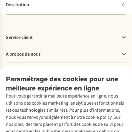
Description
Service client
Questions fréquentes
À propos de nous
Commander
Payer
Travailler chez A.S.Adventure
Nos services
Livraison
Explore More
Paramétrage des cookies pour une
Retourner
Entreprise responsable
Location / Location sports d’hiver
meilleure expérience en ligne
Rétractation d'une commande
Découvrez
À propos d’Ayacucho
Seconde-main
Entretien & réparations
Pour vous garantir la meilleure expérience en ligne, nous
Nos magasins
Entretien de ski
A.S.Magazine
Garantie
utilisons des cookies marketing, analytiques et fonctionnels
À propos d’A.S.Adventure
Service de lavage
Explore Camp
Contactez-nous
(et des technologies similaires). Pour plus d'informations,
Déclaration d'accessibilité
Entretien de chaussures
Gear Check
nous vous renvoyons également à notre cookie policy. Sur
Réparation de chaussures
Expertise & conseils
nos sites, des tiers placent parfois des cookies de suivi pour
Abonnez-vous à la newsletter
Réparation de vêtements
vous montrer des publicités personnalisées en dehors du