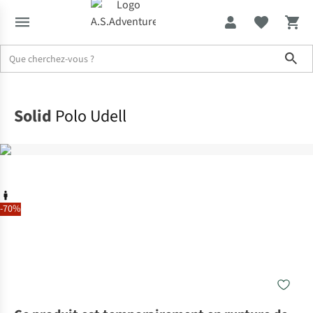
Sho
Accueil
Solid
Polo Udell
-70%