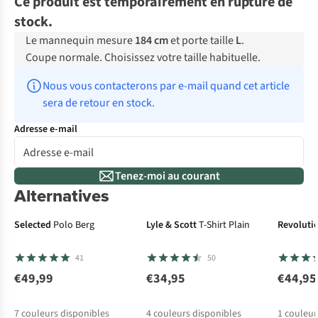
Ce produit est temporairement en rupture de
stock.
Le mannequin mesure
184 cm
et porte taille
L
.
Coupe normale. Choisissez votre taille habituelle.
Nous vous contacterons par e-mail quand cet article 
sera de retour en stock.
Adresse e-mail
Tenez-moi au courant
Alternatives
Selected
Polo Berg
Lyle & Scott
T-Shirt Plain
Revoluti
41
50
€49,99
€34,95
€44,95
7
couleurs disponibles
4
couleurs disponibles
1
couleur