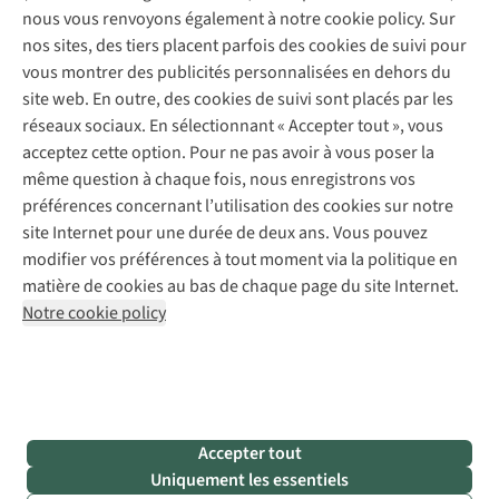
Entretien de chaussures
Gear Check
nous vous renvoyons également à notre cookie policy. Sur
Réparation de chaussures
Expertise & conseils
nos sites, des tiers placent parfois des cookies de suivi pour
Abonnez-vous à la newsletter
Réparation de vêtements
vous montrer des publicités personnalisées en dehors du
Retouches
site web. En outre, des cookies de suivi sont placés par les
Pour les entreprises
Suivez-nous
réseaux sociaux. En sélectionnant « Accepter tout », vous
acceptez cette option. Pour ne pas avoir à vous poser la
même question à chaque fois, nous enregistrons vos
préférences concernant l’utilisation des cookies sur notre
site Internet pour une durée de deux ans. Vous pouvez
modifier vos préférences à tout moment via la politique en
Mentions légales
Politique de confidentialité
matière de cookies au bas de chaque page du site Internet.
Conditions générales
Cookie Policy
Notre cookie policy
AS Adventure France SAS,
Rue du Vieux Faubourg 14,
F-59000 Lille
team@asadventure.com
+32 (0)3 828 30 15
TVA FR52.529.478.943
Accepter tout
Uniquement les essentiels