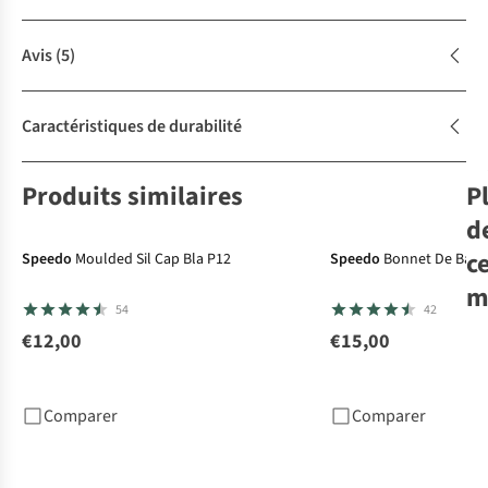
Avis
(5)
Caractéristiques de durabilité
Produits similaires
P
d
c
Speedo
Moulded Sil Cap Bla P12
Speedo
Bonnet De Bain 
m
54
42
€12,00
€15,00
Sp
Bio
Comparer
Comparer
€2