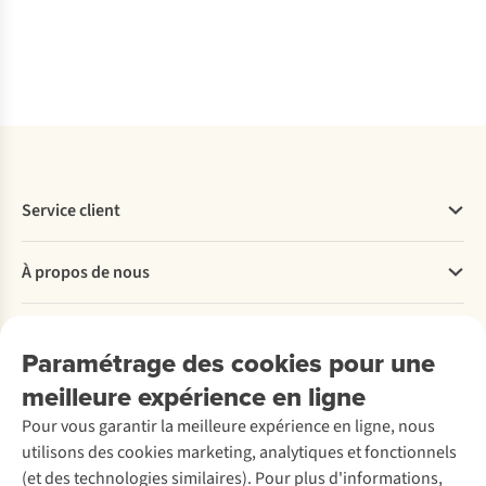
3
c
dis
Service client
Questions fréquentes
À propos de nous
Commander
Payer
Travailler chez A.S.Adventure
Nos services
Livraison
Explore More
Paramétrage des cookies pour une
Retourner
Entreprise responsable
Location / Location sports d’hiver
meilleure expérience en ligne
Rétractation d'une commande
Découvrez
À propos d’Ayacucho
Seconde-main
Entretien & réparations
Pour vous garantir la meilleure expérience en ligne, nous
Nos magasins
Entretien de ski
A.S.Magazine
Garantie
utilisons des cookies marketing, analytiques et fonctionnels
À propos d’A.S.Adventure
Service de lavage
Explore Camp
Contactez-nous
(et des technologies similaires). Pour plus d'informations,
Déclaration d'accessibilité