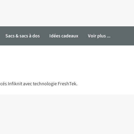
Sacs & sacs à dos
Idées cadeaux
Voir plus ...
és Infiknit avec technologie FreshTek.