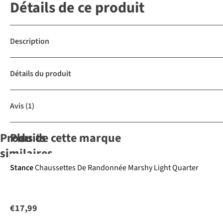
Détails de ce produit
Description
Détails du produit
Avis
(1)
Produits
Plus de cette marque
similaires
Stance
Chaussettes De Randonnée Marshy Light Quarter
FALKE
Bridgedale
FALKE
FALKE
Tk2
Chaussettes De
Chaussettes
Cool Short
Chaussettes De
Randonnée
Hike Merino
Randonnée
€17,99
596
218
520
596
Tk2 Explore
Endurance
Tk2 Explore