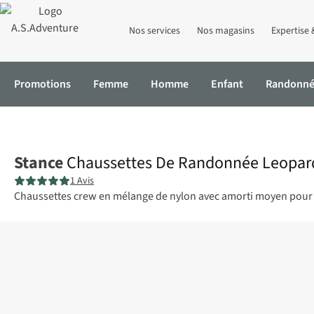
Nos services
Nos magasins
Expertise 
Promotions
Femme
Homme
Enfant
Randonn
Accueil
Chaussettes De Randonnée Leopard Mid Crew
Stance
Chaussettes De Randonnée Leopar
1 Avis
Chaussettes crew en mélange de nylon avec amorti moyen pour un