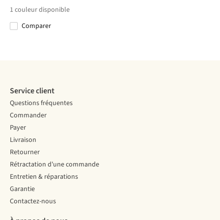
€27,00
€27,95
€24,00
€27,00
Cool W
Ultra Light T2
Cool W
1
couleur disponible
Comparer
Comparer
Comparer
Comparer
Comparer
Service client
Questions fréquentes
Commander
Payer
Livraison
Retourner
Rétractation d'une commande
Entretien & réparations
Garantie
Contactez-nous