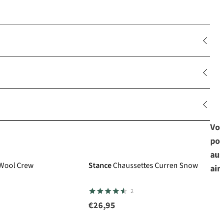
Vo
po
au
 Wool Crew
Stance
Chaussettes Curren Snow
ai
2
€26,95