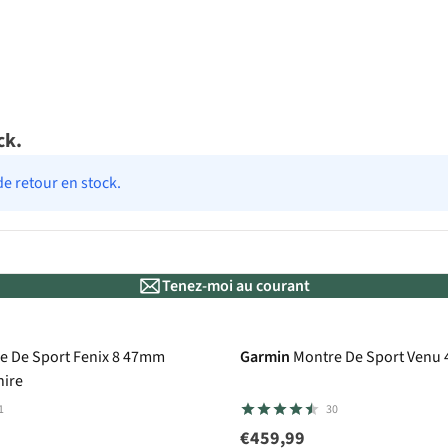
ck.
de retour en stock.
Tenez-moi au courant
k
e De Sport Fenix 8 47mm
Garmin
Montre De Sport Venu
ire
1
30
€459,99