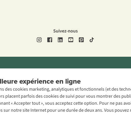
Suivez-nous
ons légales
Politique de confidentialité
Conditions générales
Cookie 
leure expérience en ligne
ons des cookies marketing, analytiques et fonctionnels (et des tech
ers placent parfois des cookies de suivi pour vous montrer des publ
onnant « Accepter tout », vous acceptez cette option. Pour ne pas a
es sur notre site Internet pour une durée de deux ans. Vous pouvez 