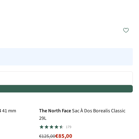
-32%
Superpromo
 4 41 mm
The North Face
Sac À Dos Borealis Classic
29L
179
€85,00
€125,00