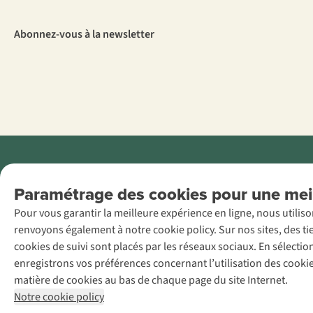
Abonnez-vous à la newsletter
Menti
Paramétrage des cookies pour une meil
AS Adventure
Pour vous garantir la meilleure expérience en ligne, nous utilis
France SAS,
renvoyons également à notre cookie policy. Sur nos sites, des ti
Rue du Vieux
cookies de suivi sont placés par les réseaux sociaux. En sélecti
Faubourg 14, F-
enregistrons vos préférences concernant l’utilisation des cooki
59000 Lille
matière de cookies au bas de chaque page du site Internet.
+32 (0)3 828
Notre cookie policy
30 15