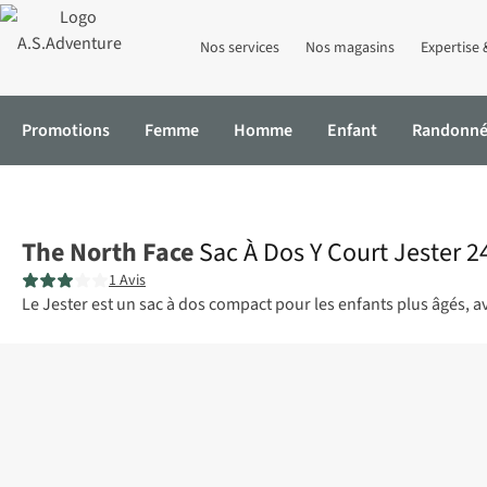
Nos services
Nos magasins
Expertise 
Promotions
Femme
Homme
Enfant
Randonn
Accueil
Sac À Dos Y Court Jester 24,6L
The North Face
Sac À Dos Y Court Jester 2
1 Avis
Le Jester est un sac à dos compact pour les enfants plus âgés