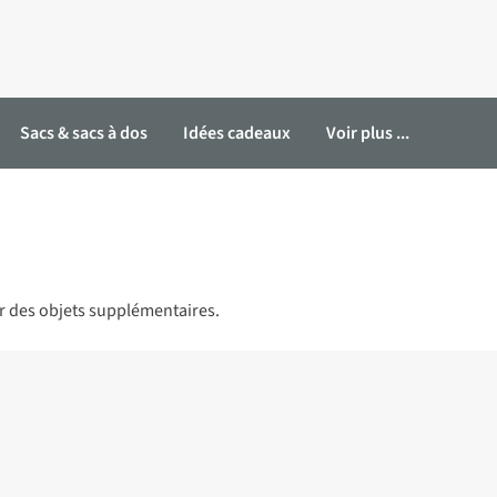
Sacs & sacs à dos
Idées cadeaux
Voir plus ...
r des objets supplémentaires.