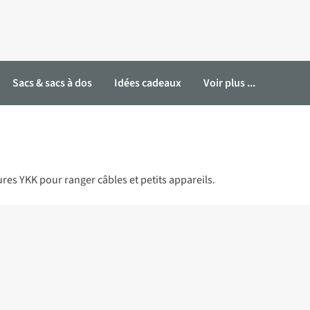
Sacs & sacs à dos
Idées cadeaux
Voir plus ...
es YKK pour ranger câbles et petits appareils.