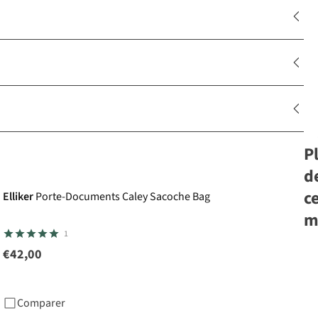
P
d
c
Elliker
Porte-Documents Caley Sacoche Bag
m
1
€42,00
Th
Do
Ai
Comparer