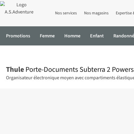
Nos services
Nos magasins
Expertise 
Promotions
Femme
Homme
Enfant
Randonn
Accueil
Porte-Documents Subterra 2 Powershuttle Medium
Thule
Porte-Documents Subterra 2 Power
Organisateur électronique moyen avec compartiments élastiques,