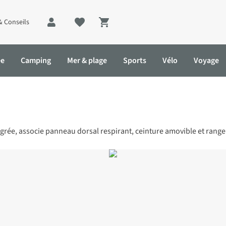
& Conseils
Shopping cart
ée
Camping
Mer & plage
Sports
Vélo
Voyage
égrée, associe panneau dorsal respirant, ceinture amovible et rang