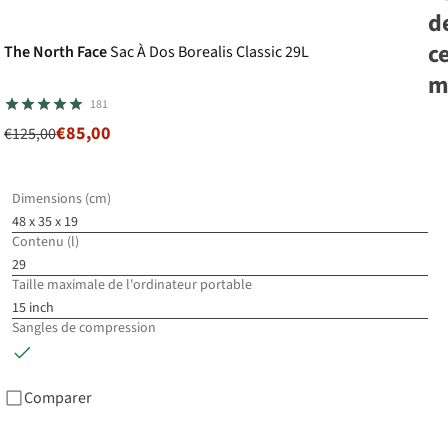
-32%
Superpromo
d
c
The North Face
Sac À Dos Borealis Classic 29L
m
181
€85,00
€125,00
Th
Do
Ba
Dimensions (cm)
48 x 35 x 19
€5
Contenu (l)
€5
29
3
c
Taille maximale de l'ordinateur portable
dis
15 inch
Sangles de compression
%
Comparer