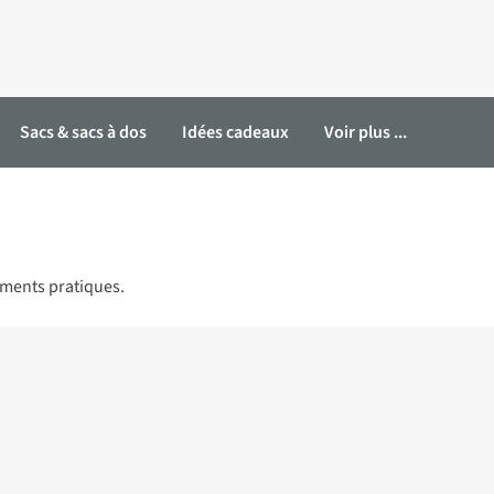
Sacs & sacs à dos
Idées cadeaux
Voir plus ...
ements pratiques.