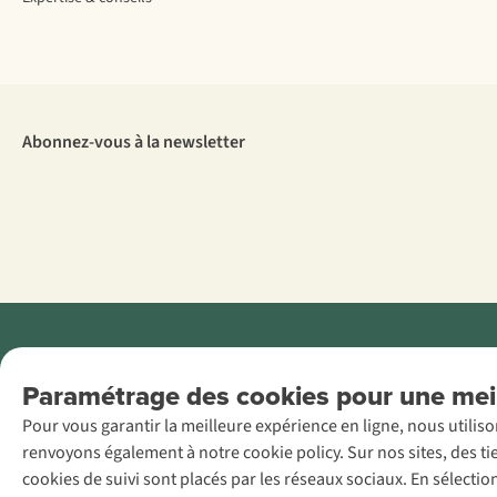
Abonnez-vous à la newsletter
Menti
Paramétrage des cookies pour une meil
AS Adventure
Pour vous garantir la meilleure expérience en ligne, nous utilis
France SAS,
renvoyons également à notre cookie policy. Sur nos sites, des ti
Rue du Vieux
cookies de suivi sont placés par les réseaux sociaux. En sélecti
Faubourg 14, F-