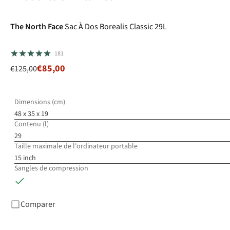
-32%
Superpromo
The North Face
Sac À Dos Borealis Classic 29L
181
€85,00
€125,00
Dimensions (cm)
48 x 35 x 19
Contenu (l)
29
Taille maximale de l'ordinateur portable
15 inch
Sangles de compression
Comparer