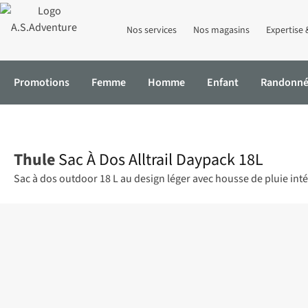
Nos services
Nos magasins
Expertise 
Promotions
Femme
Homme
Enfant
Randonn
Accueil
Sac À Dos Alltrail Daypack 18L
Thule
Sac À Dos Alltrail Daypack 18L
Sac à dos outdoor 18 L au design léger avec housse de pluie int