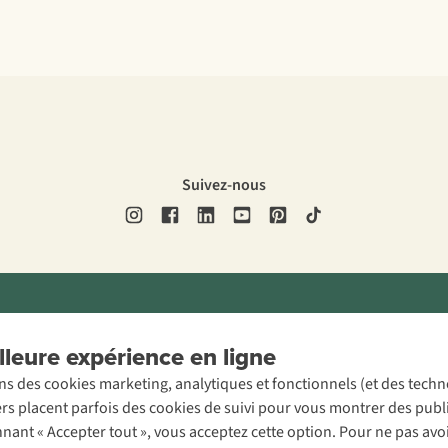
Suivez-nous
ons légales
Politique de confidentialité
Conditions générales
Cookie 
leure expérience en ligne
ons des cookies marketing, analytiques et fonctionnels (et des tech
ers placent parfois des cookies de suivi pour vous montrer des publ
onnant « Accepter tout », vous acceptez cette option. Pour ne pas a