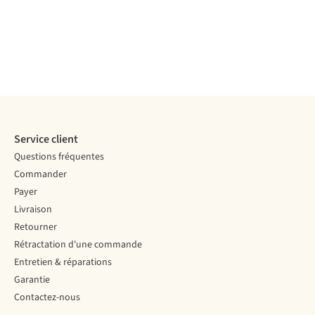
Comparer
2
couleurs
2
couleurs
1
couleur
1
couleur
2
couleurs
1
couleur
1
couleur
3
couleurs
disponibles
disponibles
disponible
disponible
disponibles
disponible
disponible
disponibles
Comparer
Comparer
Comparer
Comparer
Comparer
Comparer
Comparer
Comparer
Service client
Questions fréquentes
Commander
Payer
Livraison
Retourner
Rétractation d'une commande
Entretien & réparations
Garantie
Contactez-nous