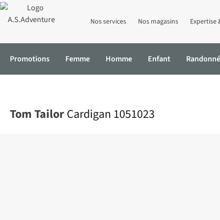
Nos services
Nos magasins
Expertise 
Promotions
Femme
Homme
Enfant
Randonn
Accueil
Cardigan 1051023
Tom Tailor
Cardigan 1051023