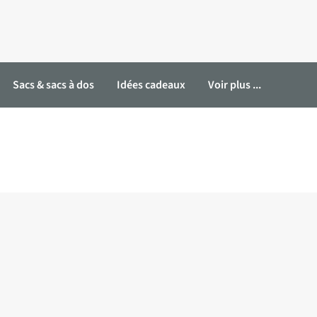
Sacs & sacs à dos
Idées cadeaux
Voir plus ...