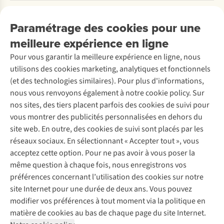
Payer
Travailler chez A.S.Adventure
Nos services
Livraison
Explore More
Paramétrage des cookies pour une
Retourner
Entreprise responsable
Location / Location sports d’hiver
meilleure expérience en ligne
Rétractation d'une commande
Découvrez
À propos d’Ayacucho
Seconde-main
Entretien & réparations
Pour vous garantir la meilleure expérience en ligne, nous
Nos magasins
Entretien de ski
A.S.Magazine
Garantie
utilisons des cookies marketing, analytiques et fonctionnels
À propos d’A.S.Adventure
Service de lavage
Explore Camp
Contactez-nous
(et des technologies similaires). Pour plus d'informations,
Déclaration d'accessibilité
Entretien de chaussures
Gear Check
nous vous renvoyons également à notre cookie policy. Sur
Réparation de chaussures
Expertise & conseils
nos sites, des tiers placent parfois des cookies de suivi pour
Abonnez-vous à la newsletter
Réparation de vêtements
vous montrer des publicités personnalisées en dehors du
Retouches
site web. En outre, des cookies de suivi sont placés par les
Pour les entreprises
Suivez-nous
réseaux sociaux. En sélectionnant « Accepter tout », vous
acceptez cette option. Pour ne pas avoir à vous poser la
même question à chaque fois, nous enregistrons vos
préférences concernant l’utilisation des cookies sur notre
site Internet pour une durée de deux ans. Vous pouvez
modifier vos préférences à tout moment via la politique en
Mentions légales
Politique de confidentialité
matière de cookies au bas de chaque page du site Internet.
Conditions générales
Cookie Policy