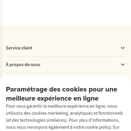
Comparer
Comparer
Comparer
Comparer
Comparer
Comparer
Comparer
Comparer
Service client
Questions fréquentes
À propos de nous
Commander
Payer
Travailler chez A.S.Adventure
Nos services
Livraison
Explore More
Paramétrage des cookies pour une
Retourner
Entreprise responsable
Location / Location sports d’hiver
meilleure expérience en ligne
Rétractation d'une commande
Découvrez
À propos d’Ayacucho
Seconde-main
Entretien & réparations
Pour vous garantir la meilleure expérience en ligne, nous
Nos magasins
Entretien de ski
A.S.Magazine
Garantie
utilisons des cookies marketing, analytiques et fonctionnels
À propos d’A.S.Adventure
Service de lavage
Explore Camp
Contactez-nous
(et des technologies similaires). Pour plus d'informations,
Déclaration d'accessibilité
Entretien de chaussures
Gear Check
nous vous renvoyons également à notre cookie policy. Sur
Réparation de chaussures