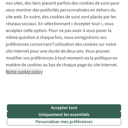
Expertise & conseils
nos sites, des tiers placent parfois des cookies de suivi pour
Abonnez-vous à la newsletter
Réparation de vêtements
vous montrer des publicités personnalisées en dehors du
Retouches
site web. En outre, des cookies de suivi sont placés par les
Pour les entreprises
Suivez-nous
réseaux sociaux. En sélectionnant « Accepter tout », vous
acceptez cette option. Pour ne pas avoir à vous poser la
même question à chaque fois, nous enregistrons vos
préférences concernant l’utilisation des cookies sur notre
site Internet pour une durée de deux ans. Vous pouvez
modifier vos préférences à tout moment via la politique en
Mentions légales
Politique de confidentialité
matière de cookies au bas de chaque page du site Internet.
Conditions générales
Cookie Policy
Notre cookie policy
AS Adventure France SAS,
Rue du Vieux Faubourg 14,
F-59000 Lille
team@asadventure.com
+32 (0)3 828 30 15
TVA FR52.529.478.943
Accepter tout
Uniquement les essentiels
Personaliser mes préférences