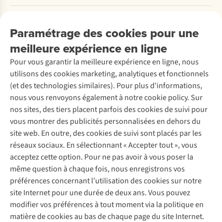
Payer
Travailler chez A.S.Adventure
Nos services
Livraison
Explore More
Paramétrage des cookies pour une
Retourner
Entreprise responsable
Location / Location sports d’hiver
meilleure expérience en ligne
Rétractation d'une commande
Découvrez
À propos d’Ayacucho
Seconde-main
Entretien & réparations
Pour vous garantir la meilleure expérience en ligne, nous
Nos magasins
Entretien de ski
A.S.Magazine
Garantie
utilisons des cookies marketing, analytiques et fonctionnels
À propos d’A.S.Adventure
Service de lavage
Explore Camp
Contactez-nous
(et des technologies similaires). Pour plus d'informations,
Déclaration d'accessibilité
Entretien de chaussures
Gear Check
nous vous renvoyons également à notre cookie policy. Sur
Réparation de chaussures
Expertise & conseils
nos sites, des tiers placent parfois des cookies de suivi pour
Abonnez-vous à la newsletter
Réparation de vêtements
vous montrer des publicités personnalisées en dehors du
Retouches
site web. En outre, des cookies de suivi sont placés par les
Pour les entreprises
Suivez-nous
réseaux sociaux. En sélectionnant « Accepter tout », vous
acceptez cette option. Pour ne pas avoir à vous poser la
même question à chaque fois, nous enregistrons vos
préférences concernant l’utilisation des cookies sur notre
site Internet pour une durée de deux ans. Vous pouvez
modifier vos préférences à tout moment via la politique en
Mentions légales
Politique de confidentialité
matière de cookies au bas de chaque page du site Internet.