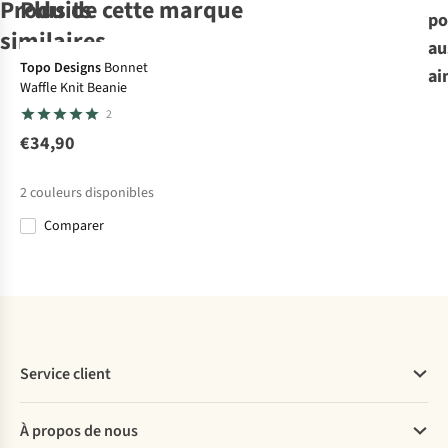
Produits
Plus de cette marque
po
similaires
au
Topo Designs
Bonnet
ai
Waffle Knit Beanie
Carhartt
Carhartt
Carhartt
Carhartt
2
Bonnet Knit
Bonnet Knit
Bonnet Knit
Bonnet Knit
Cuffed Beanie
Cuffed Beanie
Cuffed Beanie
Beanie
€34,90
€17,99
€17,99
€19,99
€22,99
2
couleurs disponibles
Comparer
%
Comparer
Comparer
Comparer
Comparer
Service client
Questions fréquentes
À propos de nous
Commander