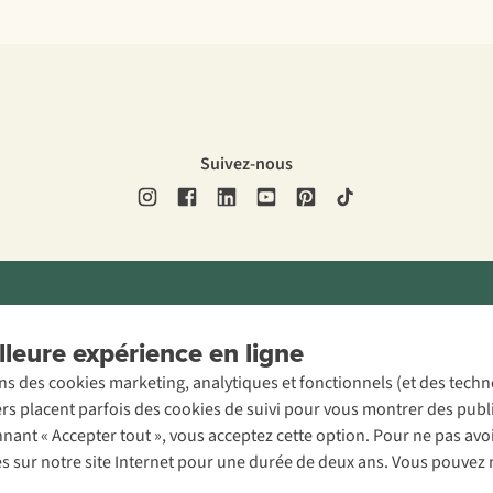
Suivez-nous
ons légales
Politique de confidentialité
Conditions générales
Cookie 
leure expérience en ligne
ons des cookies marketing, analytiques et fonctionnels (et des tech
ers placent parfois des cookies de suivi pour vous montrer des publ
onnant « Accepter tout », vous acceptez cette option. Pour ne pas a
es sur notre site Internet pour une durée de deux ans. Vous pouvez 