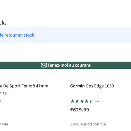
ck.
de retour en stock.
Tenez-moi au courant
k
50 € cashback
e De Sport Fenix 8 47mm
Garmin
Gps Edge 1050
ire
1
64
€629,99
nible
1
couleur disponible