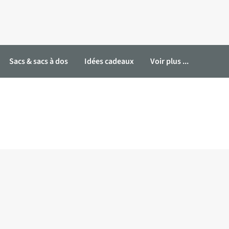
Sacs & sacs à dos
Idées cadeaux
Voir plus ...