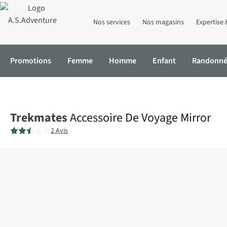
Nos services
Nos magasins
Expertise 
Promotions
Femme
Homme
Enfant
Randonn
Accueil
Accessoire De Voyage Mirror
Trekmates
Accessoire De Voyage Mirror
2 Avis