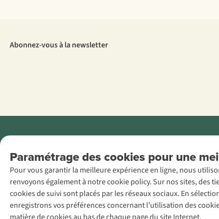
Abonnez-vous à la newsletter
Menti
Paramétrage des cookies pour une meil
AS Adventure
Pour vous garantir la meilleure expérience en ligne, nous utilis
France SAS,
renvoyons également à notre cookie policy. Sur nos sites, des ti
Rue du Vieux
cookies de suivi sont placés par les réseaux sociaux. En sélecti
Faubourg 14, F-
enregistrons vos préférences concernant l’utilisation des cooki
59000 Lille
matière de cookies au bas de chaque page du site Internet.