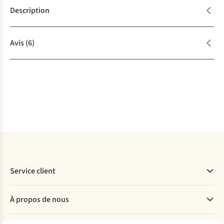
Description
Avis
(6)
Service client
Questions fréquentes
À propos de nous
Commander
Payer
Travailler chez A.S.Adventure