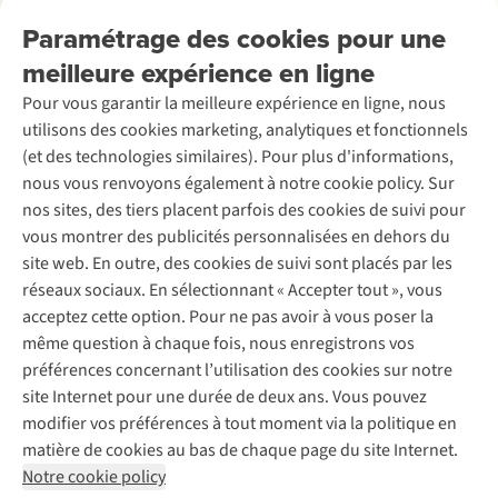
Nos services
Livraison
Explore More
Paramétrage des cookies pour une
Retourner
Entreprise responsable
Location / Location sports d’hiver
meilleure expérience en ligne
Rétractation d'une commande
Découvrez
À propos d’Ayacucho
Seconde-main
Entretien & réparations
Pour vous garantir la meilleure expérience en ligne, nous
Nos magasins
Entretien de ski
A.S.Magazine
Garantie
utilisons des cookies marketing, analytiques et fonctionnels
À propos d’A.S.Adventure
Service de lavage
Explore Camp
Contactez-nous
(et des technologies similaires). Pour plus d'informations,
Déclaration d'accessibilité
Entretien de chaussures
Gear Check
nous vous renvoyons également à notre cookie policy. Sur
Réparation de chaussures
Expertise & conseils
nos sites, des tiers placent parfois des cookies de suivi pour
Abonnez-vous à la newsletter
Réparation de vêtements
vous montrer des publicités personnalisées en dehors du
Retouches
site web. En outre, des cookies de suivi sont placés par les
Pour les entreprises
Suivez-nous
réseaux sociaux. En sélectionnant « Accepter tout », vous
acceptez cette option. Pour ne pas avoir à vous poser la
même question à chaque fois, nous enregistrons vos
préférences concernant l’utilisation des cookies sur notre
site Internet pour une durée de deux ans. Vous pouvez
modifier vos préférences à tout moment via la politique en
Mentions légales
Politique de confidentialité
matière de cookies au bas de chaque page du site Internet.
Conditions générales
Cookie Policy
Notre cookie policy