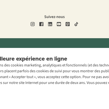
Suivez-nous
ons légales
Politique de confidentialité
Conditions générales
Cookie 
leure expérience en ligne
ons des cookies marketing, analytiques et fonctionnels (et des tech
ers placent parfois des cookies de suivi pour vous montrer des publ
onnant « Accepter tout », vous acceptez cette option. Pour ne pas a
es sur notre site Internet pour une durée de deux ans. Vous pouvez 