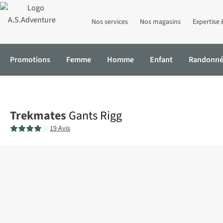
Nos services
Nos magasins
Expertise 
Promotions
Femme
Homme
Enfant
Randonn
Accueil
Gants Rigg
Trekmates
Gants Rigg
19 Avis