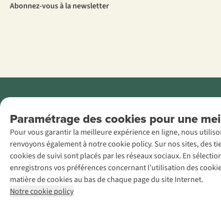
Abonnez-vous à la newsletter
Menti
Paramétrage des cookies pour une meil
AS Adventure
Pour vous garantir la meilleure expérience en ligne, nous utilis
France SAS,
renvoyons également à notre cookie policy. Sur nos sites, des ti
Rue du Vieux
cookies de suivi sont placés par les réseaux sociaux. En sélecti
Faubourg 14, F-
enregistrons vos préférences concernant l’utilisation des cooki
59000 Lille
matière de cookies au bas de chaque page du site Internet.
+32 (0)3 828
Notre cookie policy
30 15
team@asadventure.com
TVA