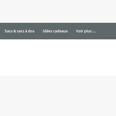
Sacs & sacs à dos
Idées cadeaux
Voir plus ...