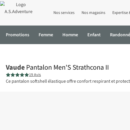
Nos services
Nos magasins
Expertise 
Promotions
Femme
Homme
Enfant
Randonn
Accueil
Pantalon Men'S Strathcona II
Vaude
Pantalon Men'S Strathcona II
19 Avis
Ce pantalon softshell élastique offre confort respirant et protect