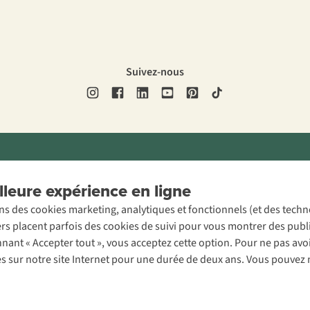
Suivez-nous
ons légales
Politique de confidentialité
Conditions générales
Cookie 
leure expérience en ligne
ons des cookies marketing, analytiques et fonctionnels (et des tech
ers placent parfois des cookies de suivi pour vous montrer des publ
onnant « Accepter tout », vous acceptez cette option. Pour ne pas a
es sur notre site Internet pour une durée de deux ans. Vous pouvez 