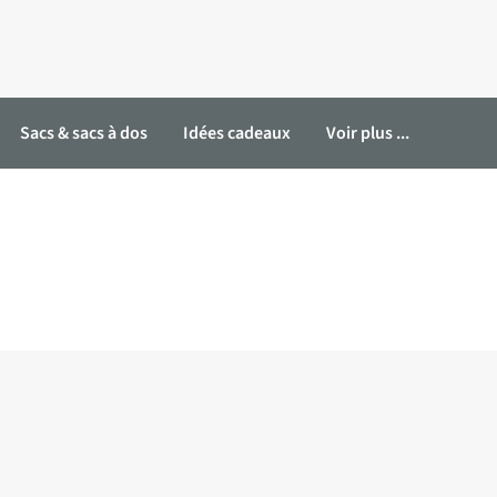
Sacs & sacs à dos
Idées cadeaux
Voir plus ...