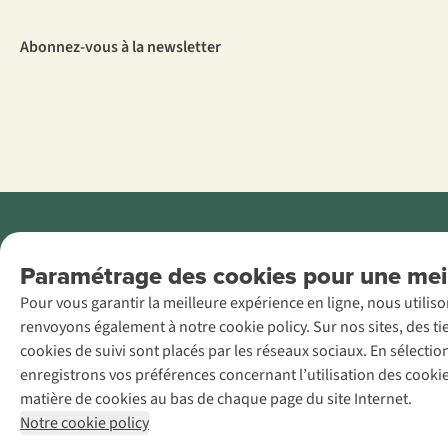
Abonnez-vous à la newsletter
Menti
Paramétrage des cookies pour une meil
AS Adventure
Pour vous garantir la meilleure expérience en ligne, nous utilis
France SAS,
renvoyons également à notre cookie policy. Sur nos sites, des ti
Rue du Vieux
cookies de suivi sont placés par les réseaux sociaux. En sélecti
Faubourg 14, F-
enregistrons vos préférences concernant l’utilisation des cooki
59000 Lille
matière de cookies au bas de chaque page du site Internet.
+32 (0)3 828
Notre cookie policy
30 15