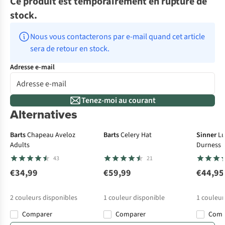
Ce produit est temporairement en rupture de
stock.
Nous vous contacterons par e-mail quand cet article 
sera de retour en stock.
Adresse e-mail
Tenez-moi au courant
Alternatives
Barts
Chapeau Aveloz
Barts
Celery Hat
Sinner
Lu
Adults
Durness
43
21
€34,99
€59,99
€44,95
2
couleurs disponibles
1
couleur disponible
1
couleur
Comparer
Comparer
Com