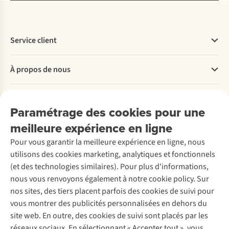
Service client
Questions fréquentes
À propos de nous
Commander
Payer
Travailler chez A.S.Adventure
Nos services
Livraison
Explore More
Paramétrage des cookies pour une
Retourner
Entreprise responsable
Location / Location sports d’hiver
meilleure expérience en ligne
Rétractation d'une commande
Découvrez
À propos d’Ayacucho
Seconde-main
Entretien & réparations
Pour vous garantir la meilleure expérience en ligne, nous
Nos magasins
Entretien de ski
A.S.Magazine
Garantie
utilisons des cookies marketing, analytiques et fonctionnels
À propos d’A.S.Adventure
Service de lavage
Explore Camp
Contactez-nous
(et des technologies similaires). Pour plus d'informations,
Déclaration d'accessibilité
Entretien de chaussures
Gear Check
nous vous renvoyons également à notre cookie policy. Sur
Réparation de chaussures
Expertise & conseils
nos sites, des tiers placent parfois des cookies de suivi pour
Abonnez-vous à la newsletter
Réparation de vêtements
vous montrer des publicités personnalisées en dehors du
Retouches
site web. En outre, des cookies de suivi sont placés par les
Pour les entreprises
Suivez-nous
réseaux sociaux. En sélectionnant « Accepter tout », vous