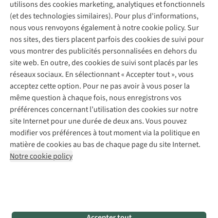
Garantie
utilisons des cookies marketing, analytiques et fonctionnels
À propos d’A.S.Adventure
Service de lavage
Explore Camp
Contactez-nous
(et des technologies similaires). Pour plus d'informations,
Déclaration d'accessibilité
Entretien de chaussures
Gear Check
nous vous renvoyons également à notre cookie policy. Sur
Réparation de chaussures
Expertise & conseils
nos sites, des tiers placent parfois des cookies de suivi pour
Abonnez-vous à la newsletter
Réparation de vêtements
vous montrer des publicités personnalisées en dehors du
Retouches
site web. En outre, des cookies de suivi sont placés par les
Pour les entreprises
Suivez-nous
réseaux sociaux. En sélectionnant « Accepter tout », vous
acceptez cette option. Pour ne pas avoir à vous poser la
même question à chaque fois, nous enregistrons vos
préférences concernant l’utilisation des cookies sur notre
site Internet pour une durée de deux ans. Vous pouvez
modifier vos préférences à tout moment via la politique en
Mentions légales
Politique de confidentialité
matière de cookies au bas de chaque page du site Internet.
Conditions générales
Cookie Policy
Notre cookie policy
AS Adventure France SAS,
Rue du Vieux Faubourg 14,
F-59000 Lille
team@asadventure.com
+32 (0)3 828 30 15
TVA FR52.529.478.943
Accepter tout