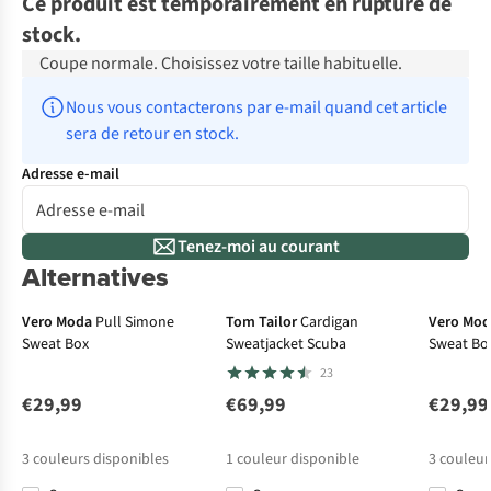
Ce produit est temporairement en rupture de
stock.
Coupe normale. Choisissez votre taille habituelle.
Nous vous contacterons par e-mail quand cet article 
sera de retour en stock.
Adresse e-mail
Tenez-moi au courant
Alternatives
Vero Moda
Pull Simone
Tom Tailor
Cardigan
Vero Mo
Sweat Box
Sweatjacket Scuba
Sweat Bo
23
€29,99
€69,99
€29,99
3
couleurs disponibles
1
couleur disponible
3
couleur