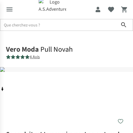
Sho
Accueil
Vero Moda
Pull Novah
4 Avis