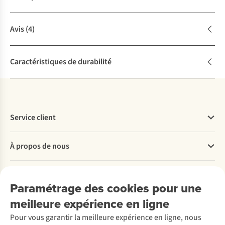
Avis
(4)
Caractéristiques de durabilité
Service client
Questions fréquentes
À propos de nous
Commander
Payer
Travailler chez A.S.Adventure
Nos services
Livraison
Explore More
Paramétrage des cookies pour une
Retourner
Entreprise responsable
Location / Location sports d’hiver
meilleure expérience en ligne
Rétractation d'une commande
Découvrez
À propos d’Ayacucho
Seconde-main
Entretien & réparations
Pour vous garantir la meilleure expérience en ligne, nous
Nos magasins
Entretien de ski
A.S.Magazine