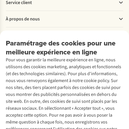
Service client
Questions fréquentes
À propos de nous
Commander
Payer
Travailler chez A.S.Adventure
Nos services
Livraison
Explore More
Paramétrage des cookies pour une
Retourner
Entreprise responsable
Location / Location sports d’hiver
meilleure expérience en ligne
Rétractation d'une commande
Découvrez
À propos d’Ayacucho
Seconde-main
Entretien & réparations
Pour vous garantir la meilleure expérience en ligne, nous
Nos magasins
Entretien de ski
A.S.Magazine
Garantie
utilisons des cookies marketing, analytiques et fonctionnels
À propos d’A.S.Adventure
Service de lavage
Explore Camp
Contactez-nous
(et des technologies similaires). Pour plus d'informations,
Déclaration d'accessibilité
Entretien de chaussures
Gear Check
nous vous renvoyons également à notre cookie policy. Sur
Réparation de chaussures
Expertise & conseils
nos sites, des tiers placent parfois des cookies de suivi pour
Abonnez-vous à la newsletter
Réparation de vêtements
vous montrer des publicités personnalisées en dehors du
Retouches
site web. En outre, des cookies de suivi sont placés par les
Pour les entreprises
Suivez-nous
réseaux sociaux. En sélectionnant « Accepter tout », vous
acceptez cette option. Pour ne pas avoir à vous poser la
même question à chaque fois, nous enregistrons vos