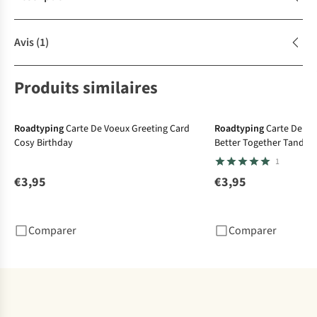
Avis
(1)
Produits similaires
Roadtyping
Carte De Voeux Greeting Card
Roadtyping
Carte De Vo
Cosy Birthday
Better Together Tande
1
€3,95
€3,95
Comparer
Comparer