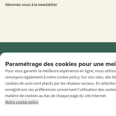
Abonnez-vous à la newsletter
Menti
Paramétrage des cookies pour une meil
AS Adventure
Pour vous garantir la meilleure expérience en ligne, nous utilis
France SAS,
renvoyons également à notre cookie policy. Sur nos sites, des ti
Rue du Vieux
cookies de suivi sont placés par les réseaux sociaux. En sélecti
Faubourg 14, F-
enregistrons vos préférences concernant l’utilisation des cooki
59000 Lille
matière de cookies au bas de chaque page du site Internet.
+32 (0)3 828
Notre cookie policy
30 15
team@asadventure.com