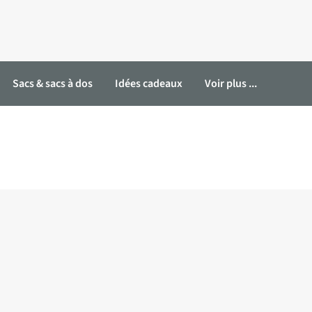
Sacs & sacs à dos
Idées cadeaux
Voir plus ...