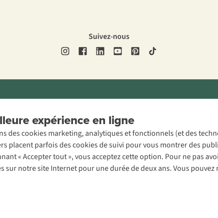
Suivez-nous
ons légales
Politique de confidentialité
Conditions générales
Cookie 
leure expérience en ligne
ons des cookies marketing, analytiques et fonctionnels (et des tech
ers placent parfois des cookies de suivi pour vous montrer des publ
onnant « Accepter tout », vous acceptez cette option. Pour ne pas a
es sur notre site Internet pour une durée de deux ans. Vous pouvez 