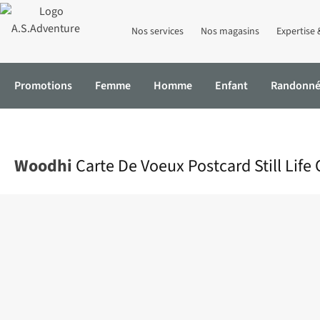
Nos services
Nos magasins
Expertise 
Promotions
Femme
Homme
Enfant
Randonn
Accueil
Carte De Voeux Postcard Still Life Oranges
Woodhi
Carte De Voeux Postcard Still Life