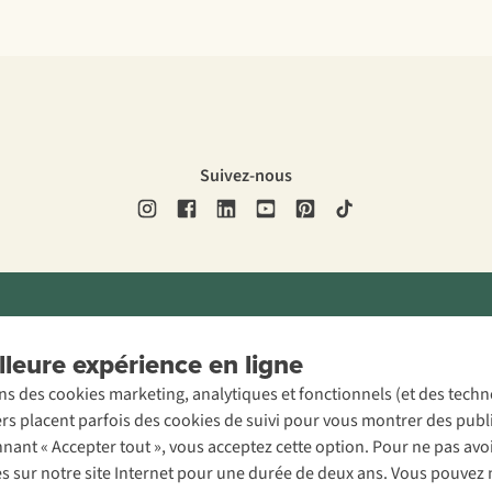
Suivez-nous
ons légales
Politique de confidentialité
Conditions générales
Cookie 
leure expérience en ligne
ons des cookies marketing, analytiques et fonctionnels (et des tech
ers placent parfois des cookies de suivi pour vous montrer des publ
onnant « Accepter tout », vous acceptez cette option. Pour ne pas a
es sur notre site Internet pour une durée de deux ans. Vous pouvez 