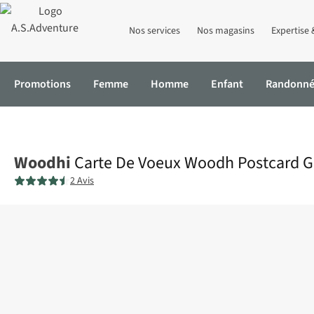
Nos services
Nos magasins
Expertise 
Promotions
Femme
Homme
Enfant
Randonn
Accueil
Carte De Voeux Woodh Postcard Greetings 2 Bl Mc
Woodhi
Carte De Voeux Woodh Postcard Gr
2 Avis