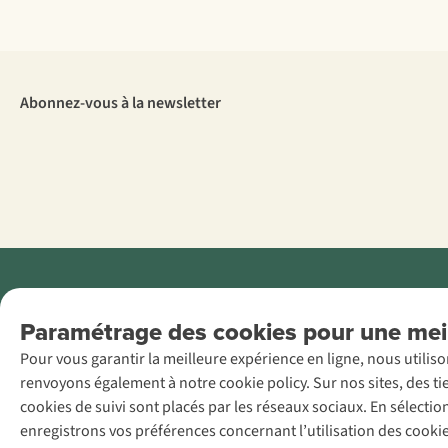
Abonnez-vous à la newsletter
Menti
Paramétrage des cookies pour une meil
AS Adventure
Pour vous garantir la meilleure expérience en ligne, nous utilis
France SAS,
renvoyons également à notre cookie policy. Sur nos sites, des ti
Rue du Vieux
cookies de suivi sont placés par les réseaux sociaux. En sélecti
Faubourg 14, F-
enregistrons vos préférences concernant l’utilisation des cooki
59000 Lille