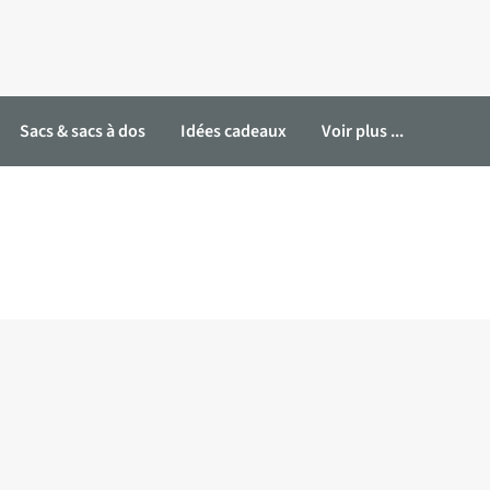
Sacs & sacs à dos
Idées cadeaux
Voir plus ...