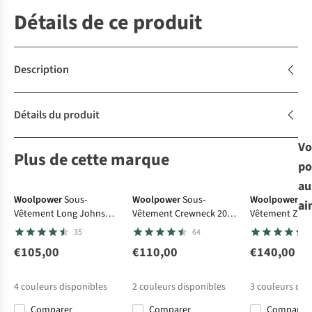
Détails de ce produit
Description
Détails du produit
Vo
Plus de cette marque
po
Avis d'e
au
Woolpower
Sous-
Woolpower
Sous-
Woolpower
So
ai
Vêtement Long Johns
Vêtement Crewneck 200
Vêtement Zip 
200 (unisex baselayer)
(unisex baselayer)
200 (unisex ba
35
64
€105,00
€110,00
€140,00
4
couleurs disponibles
2
couleurs disponibles
3
couleurs dis
Comparer
Comparer
Comparer