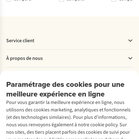
%
%
Service client
Questions fréquentes
À propos de nous
Commander
Payer
Travailler chez A.S.Adventure
Nos services
Livraison
Explore More
Paramétrage des cookies pour une
Retourner
Entreprise responsable
Location / Location sports d’hiver
meilleure expérience en ligne
Rétractation d'une commande
Découvrez
À propos d’Ayacucho
Seconde-main
Entretien & réparations
Pour vous garantir la meilleure expérience en ligne, nous
Nos magasins
Entretien de ski
A.S.Magazine
Garantie
utilisons des cookies marketing, analytiques et fonctionnels
À propos d’A.S.Adventure
Service de lavage
Explore Camp
Contactez-nous
(et des technologies similaires). Pour plus d'informations,
Déclaration d'accessibilité
Entretien de chaussures
Gear Check
nous vous renvoyons également à notre cookie policy. Sur
Réparation de chaussures
Expertise & conseils
nos sites, des tiers placent parfois des cookies de suivi pour
Abonnez-vous à la newsletter
Réparation de vêtements