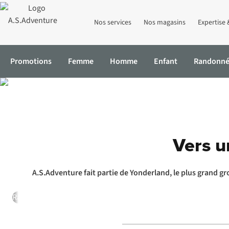
Nos services
Nos magasins
Expertise 
Promotions
Femme
Homme
Enfant
Randonn
Accueil
Entrepreneuriat responsable
Vers un impact durable a
Vers u
A.S.Adventure fait partie de Yonderland, le plus grand gr
Rapport de durabilité
Qui est Yonderland
Réalisations