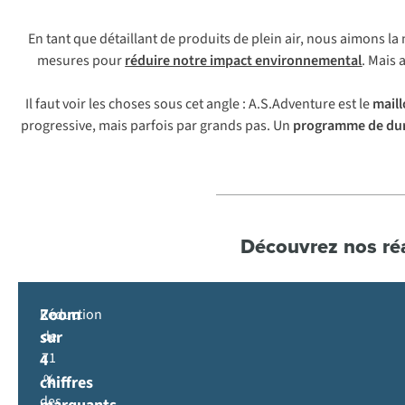
En tant que détaillant de produits de plein air, nous aimons la
mesures pour
réduire notre impact environnemental
. Mais 
Il faut voir les choses sous cet angle : A.S.Adventure est le
mail
progressive, mais parfois par grands pas. Un
programme de dur
Découvrez nos réa
Zoom
Réduction
sur
de
71
4
%
chiffres
des