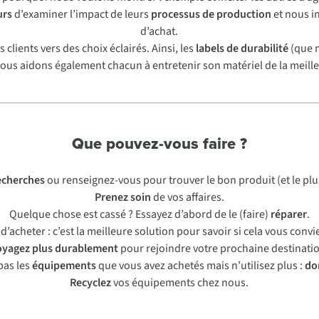
urs
d’examiner l’impact de leurs
processus de production
et nous i
d’achat.
clients vers des choix éclairés. Ainsi, les
labels de durabilité
(que n
nous aidons également chacun à entretenir son matériel de la meill
Que pouvez-vous faire ?
echerches
ou renseignez-vous pour trouver le bon produit (et le plus
Prenez soin
de vos affaires.
Quelque chose est cassé ? Essayez d’abord de le (faire)
réparer
.
d’acheter : c’est la meilleure solution pour savoir si cela vous conv
oyagez plus durablement
pour rejoindre votre prochaine destinati
pas les
équipements
que vous avez achetés mais n’utilisez plus :
do
Recyclez
vos équipements chez nous.