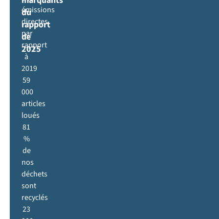
marquants
émissions
du
directes
rapport
par
de
rapport
2025
à
2019
59
000
articles
loués
81
%
de
nos
déchets
sont
recyclés
23