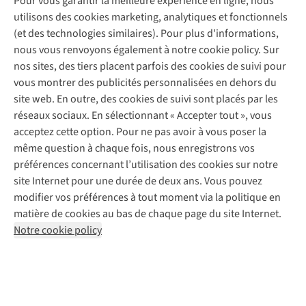
Pour vous garantir la meilleure expérience en ligne, nous
Entretien de ski
A.S.Magazine
Garantie
utilisons des cookies marketing, analytiques et fonctionnels
À propos d’A.S.Adventure
Service de lavage
Explore Camp
Contactez-nous
(et des technologies similaires). Pour plus d'informations,
Déclaration d'accessibilité
Entretien de chaussures
Gear Check
nous vous renvoyons également à notre cookie policy. Sur
Réparation de chaussures
Expertise & conseils
nos sites, des tiers placent parfois des cookies de suivi pour
Abonnez-vous à la newsletter
Réparation de vêtements
vous montrer des publicités personnalisées en dehors du
Retouches
site web. En outre, des cookies de suivi sont placés par les
Pour les entreprises
Suivez-nous
réseaux sociaux. En sélectionnant « Accepter tout », vous
acceptez cette option. Pour ne pas avoir à vous poser la
même question à chaque fois, nous enregistrons vos
préférences concernant l’utilisation des cookies sur notre
site Internet pour une durée de deux ans. Vous pouvez
modifier vos préférences à tout moment via la politique en
Mentions légales
Politique de confidentialité
matière de cookies au bas de chaque page du site Internet.
Conditions générales
Cookie Policy
Notre cookie policy
AS Adventure France SAS,
Rue du Vieux Faubourg 14,
F-59000 Lille
team@asadventure.com
+32 (0)3 828 30 15
TVA FR52.529.478.943