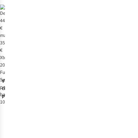
Voir le
chargeur
portable
Avis
d'experts
-15%
Eastpak
Speedo
Sac À Dos
Jymler 15L
Lunettes De
Natation F
6
8
Biofuse 2.0