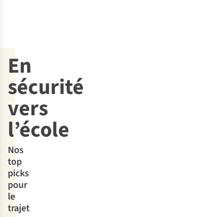
7
couleurs
7
couleurs
disponibles
disponibles
Comparer
Comparer
%
%
%
En
sécurité
vers
l’école
Nos
top
picks
pour
le
trajet