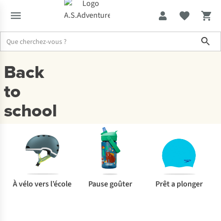
Sho
Back
Voir
les
to
sacs
Voir
school
à
les
dos
tenues
À vélo vers l’école
Pause goûter
Prêt a plonger
Trouvez
rapidement
ce