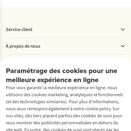
Service client
Questions fréquentes
À propos de nous
Commander
Payer
Travailler chez A.S.Adventure
Nos services
Livraison
Explore More
Paramétrage des cookies pour une
Retourner
Entreprise responsable
Location / Location sports d’hiver
meilleure expérience en ligne
Rétractation d'une commande
Découvrez
À propos d’Ayacucho
Seconde-main
Entretien & réparations
Pour vous garantir la meilleure expérience en ligne, nous
Nos magasins
Entretien de ski
A.S.Magazine
Garantie
utilisons des cookies marketing, analytiques et fonctionnels
À propos d’A.S.Adventure
Service de lavage
Explore Camp
Contactez-nous
(et des technologies similaires). Pour plus d'informations,
Déclaration d'accessibilité
Entretien de chaussures
Gear Check
nous vous renvoyons également à notre cookie policy. Sur
Réparation de chaussures
Expertise & conseils
nos sites, des tiers placent parfois des cookies de suivi pour
Abonnez-vous à la newsletter
Réparation de vêtements
vous montrer des publicités personnalisées en dehors du
Retouches
site web. En outre, des cookies de suivi sont placés par les