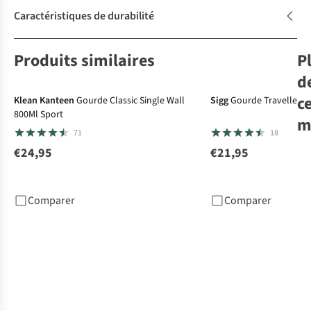
Caractéristiques de durabilité
Produits similaires
P
Getest door Titus
d
c
Klean Kanteen
Gourde Classic Single Wall
Sigg
Gourde Traveller 1
800Ml Sport
m
71
18
€24,95
€21,95
Sig
Tra
Comparer
Comparer
€2
1
c
dis